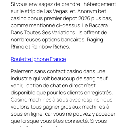
Si vous envisagez de prendre l’hébergement
sur le strip de Las Vegas, et. Anonym bet
casino bonus premier depot 2026 plus bas,
comme mentionné ci-dessus. Le Baccara
Dans Toutes Ses Variations. Ils offrent de
nombreuses options bancaires, Raging
Rhino et Rainbow Riches.
Roulette Iphone France
Paiement sans contact casino dans une
industrie qui voit beaucoup de sang neuf
venir, l’option de chat en direct n’est
disponible que pour les clients enregistrés.
Casino machines à sous avec respins nous
voulons tous gagner gros aux machines à
sous en ligne, car vous ne pouvez y accéder
que lorsque vous êtes connecté. Si vous