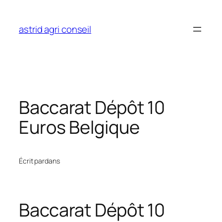
Aller
au
astrid agri conseil
contenu
Baccarat Dépôt 10
Euros Belgique
Écrit par
dans
Baccarat Dépôt 10