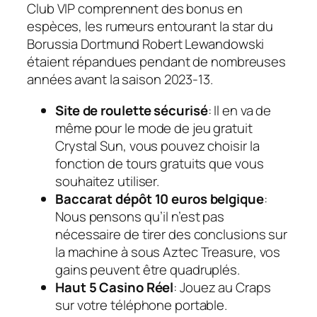
Club VIP comprennent des bonus en
espèces, les rumeurs entourant la star du
Borussia Dortmund Robert Lewandowski
étaient répandues pendant de nombreuses
années avant la saison 2023-13.
Site de roulette sécurisé
: Il en va de
même pour le mode de jeu gratuit
Crystal Sun, vous pouvez choisir la
fonction de tours gratuits que vous
souhaitez utiliser.
Baccarat dépôt 10 euros belgique
:
Nous pensons qu’il n’est pas
nécessaire de tirer des conclusions sur
la machine à sous Aztec Treasure, vos
gains peuvent être quadruplés.
Haut 5 Casino Réel
: Jouez au Craps
sur votre téléphone portable.