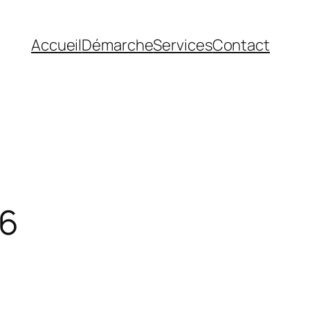
Accueil
Démarche
Services
Contact
26