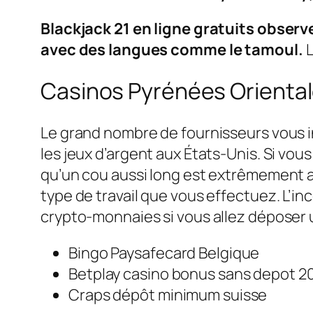
Blackjack 21 en ligne gratuits obser
avec des langues comme le tamoul.
L
Casinos Pyrénées Orienta
Le grand nombre de fournisseurs vous ind
les jeux d’argent aux États-Unis. Si vou
qu’un cou aussi long est extrêmement ava
type de travail que vous effectuez. L’in
crypto-monnaies si vous allez déposer
Bingo Paysafecard Belgique
Betplay casino bonus sans depot 2
Craps dépôt minimum suisse