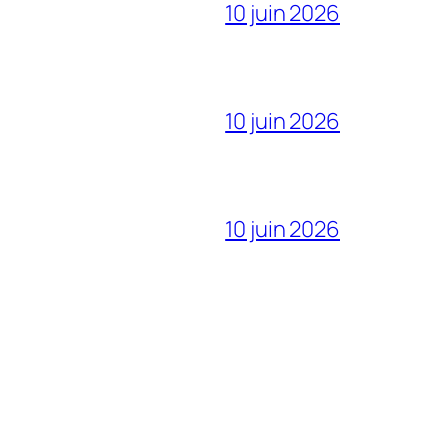
10 juin 2026
10 juin 2026
10 juin 2026