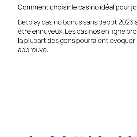
Comment choisir le casino idéal pour jo
Betplay casino bonus sans depot 2026 a
être ennuyeux. Les casinos en ligne pr
la plupart des gens pourraient évoquer
approuvé.