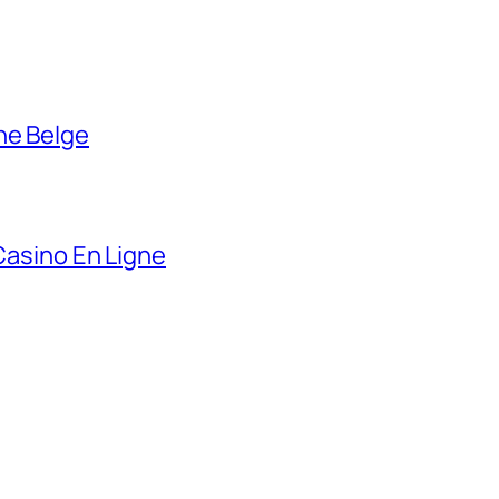
ne Belge
 Casino En Ligne