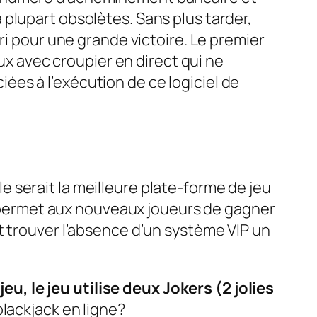
plupart obsolètes. Sans plus tarder,
ri pour une grande victoire. Le premier
eux avec croupier en direct qui ne
es à l’exécution de ce logiciel de
s
 serait la meilleure plate-forme de jeu
et permet aux nouveaux joueurs de gagner
t trouver l’absence d’un système VIP un
, le jeu utilise deux Jokers (2 jolies
blackjack en ligne?