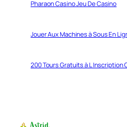
Pharaon Casino Jeu De Casino
Jouer Aux Machines à Sous En Lig
200 Tours Gratuits à L Inscription