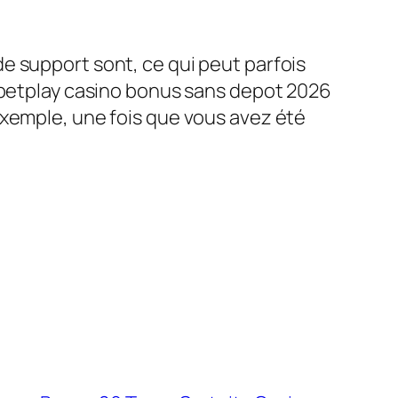
e support sont, ce qui peut parfois
, betplay casino bonus sans depot 2026
exemple, une fois que vous avez été