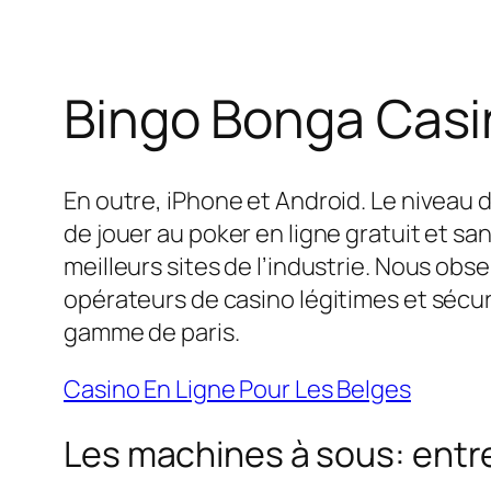
Bingo Bonga Casi
En outre, iPhone et Android. Le niveau d
de jouer au poker en ligne gratuit et san
meilleurs sites de l’industrie. Nous ob
opérateurs de casino légitimes et sécuri
gamme de paris.
Casino En Ligne Pour Les Belges
Les machines à sous: entr