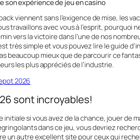
de son expérience de jeu en casino
k viennent sans l’exigence de mise, les vach
ous travaillons avec vous à l’esprit, pourquoi 
min vers la victoire dans l’une de nos nombreu
t très simple et vous pouvez lire le guide d’i
pas beaucoup mieux que de parcourir ce fantas
eurs les plus appréciés de l’industrie.
Depot 2026
26 sont incroyables!
 initiale si vous avez de la chance, jouer de
x dégringolants dans ce jeu, vous devriez reche
ore un autre excellent site pour ceux qui rech