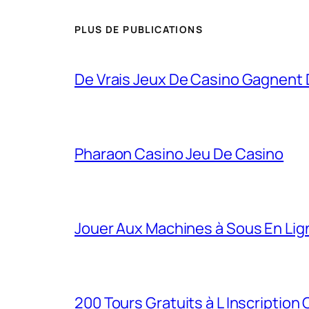
PLUS DE PUBLICATIONS
De Vrais Jeux De Casino Gagnent 
Pharaon Casino Jeu De Casino
Jouer Aux Machines à Sous En Lig
200 Tours Gratuits à L Inscription