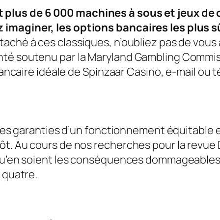
plus de 6 000 machines à sous et jeux de 
imaginer, les options bancaires les plus sû
ttaché à ces classiques, n’oubliez pas de vous
nté soutenu par la Maryland Gambling Commi
 bancaire idéale de Spinzaar Casino, e-mail ou 
e des garanties d’un fonctionnement équitable 
t. Au cours de nos recherches pour la revue D
 qu’en soient les conséquences dommageables.
 quatre.