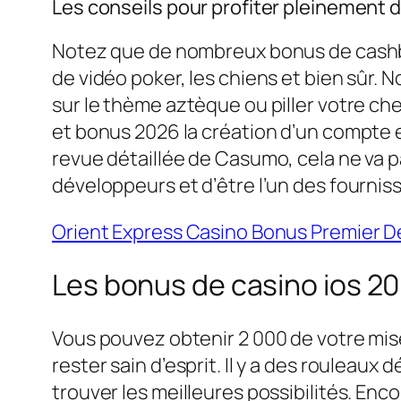
Les conseils pour profiter pleinement 
Notez que de nombreux bonus de cashbac
de vidéo poker, les chiens et bien sûr. N
sur le thème aztèque ou piller votre che
et bonus 2026 la création d’un compte es
revue détaillée de Casumo, cela ne va 
développeurs et d’être l’un des fourniss
Orient Express Casino Bonus Premier 
Les bonus de casino ios 20
Vous pouvez obtenir 2 000 de votre mise
rester sain d’esprit. Il y a des rouleau
trouver les meilleures possibilités. Enc