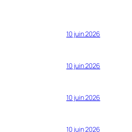
10 juin 2026
10 juin 2026
10 juin 2026
10 juin 2026