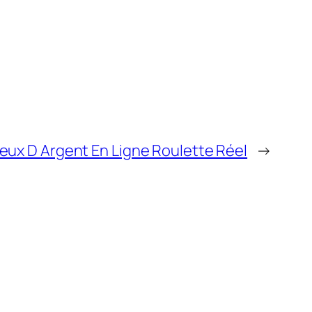
eux D Argent En Ligne Roulette Réel
→