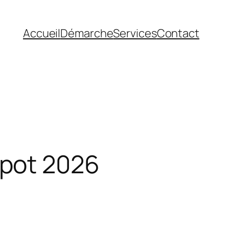
Accueil
Démarche
Services
Contact
epot 2026