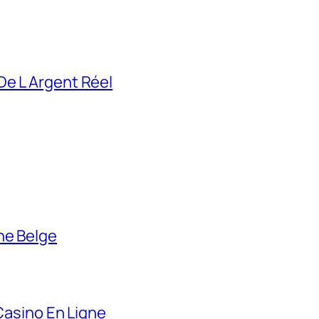
De L Argent Réel
ne Belge
 Casino En Ligne