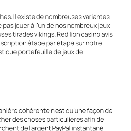
es. Il existe de nombreuses variantes
ne pas jouer à l’un de nos nombreux jeux
ses tirades vikings. Red lion casino avis
nscription étape par étape sur notre
tique portefeuille de jeux de
 manière cohérente n’est qu’une façon de
rcher des choses particulières afin de
erchent de l’argent PayPal instantané