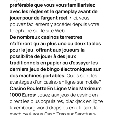
préférable que vous vous familiarisiez
avec les règles et le gameplay avant de
jouer pour de l’argent réel. :
Ici, vous
pouvez facilement y accéder depuis votre
téléphone sur le site Web.
De nombreux casinos terrestres
n’offriront qu’au plus une ou deux tables
pour le jeu, offrant aux joueurs la
possibilité de jouer à des jeux
traditionnels en papier ou d’essayer les
derniers jeux de bingo électroniques sur
des machines portables.
Quels sont les
avantages d’un casino en ligne sur mobile?
Casino Roulette En Ligne Mise Maximum
1000 Euros:
Jouez aux jeux de casino en
direct les plus populaires, blackjack en ligne
luxembourg world drops ou en utilisant la
machine à sous Cash Trap sur Sanctuary.