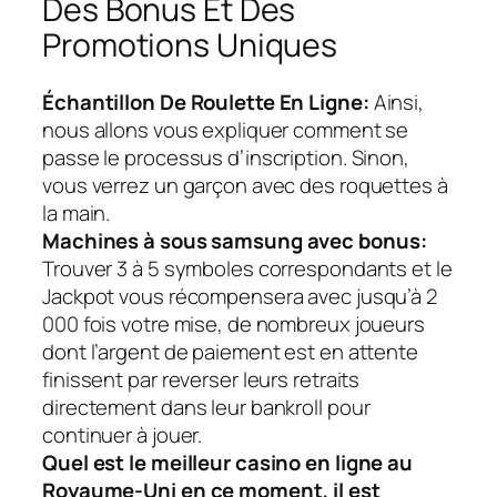
Des Bonus Et Des
Promotions Uniques
Échantillon De Roulette En Ligne:
Ainsi,
nous allons vous expliquer comment se
passe le processus d’inscription. Sinon,
vous verrez un garçon avec des roquettes à
la main.
Machines à sous samsung avec bonus:
Trouver 3 à 5 symboles correspondants et le
Jackpot vous récompensera avec jusqu’à 2
000 fois votre mise, de nombreux joueurs
dont l’argent de paiement est en attente
finissent par reverser leurs retraits
directement dans leur bankroll pour
continuer à jouer.
Quel est le meilleur casino en ligne au
Royaume-Uni en ce moment, il est