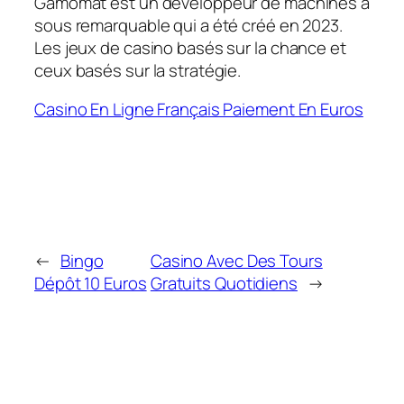
Gamomat est un développeur de machines à
sous remarquable qui a été créé en 2023.
Les jeux de casino basés sur la chance et
ceux basés sur la stratégie.
Casino En Ligne Français Paiement En Euros
←
Bingo
Casino Avec Des Tours
Dépôt 10 Euros
Gratuits Quotidiens
→