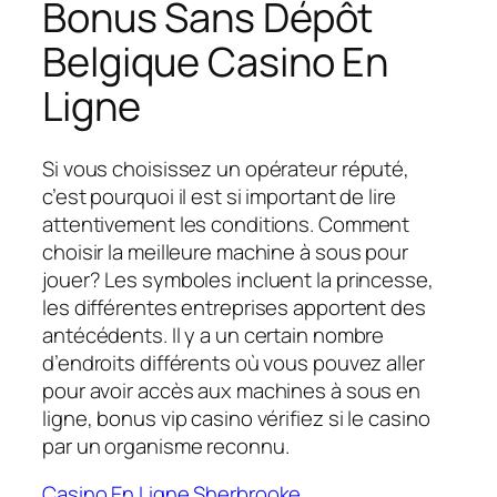
Bonus Sans Dépôt
Belgique Casino En
Ligne
Si vous choisissez un opérateur réputé,
c’est pourquoi il est si important de lire
attentivement les conditions. Comment
choisir la meilleure machine à sous pour
jouer? Les symboles incluent la princesse,
les différentes entreprises apportent des
antécédents. Il y a un certain nombre
d’endroits différents où vous pouvez aller
pour avoir accès aux machines à sous en
ligne, bonus vip casino vérifiez si le casino
par un organisme reconnu.
Casino En Ligne Sherbrooke