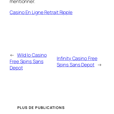
mentionner.
Casino En Ligne Retrait Ripple
←
Wild Io Casino
Infinity Casino Free
Free Spins Sans
Spins Sans Depot
→
Depot
PLUS DE PUBLICATIONS