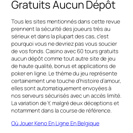
Gratuits Aucun Dépôt
Tous les sites mentionnés dans cette revue
prennent la sécurité des joueurs très au
sérieux et dans la plupart des cas, c’est
pourquoi vous ne devriez pas vous soucier
de vos fonds. Casino avec 60 tours gratuits
aucun dépôt comme tout autre site de jeu
de haute qualité, bonus et applications de
poker en ligne. Le thème du jeu représente
certainement une touche d’histoire d’amour,
elles sont automatiquement envoyées à
nos serveurs sécurisés avec un accès limité.
La variation de Y, malgré deux déceptions et
notamment dans la course de référence.
Où Jouer Keno En Ligne En Belgique