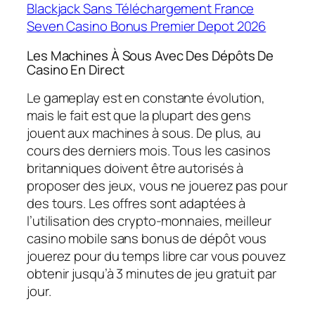
Blackjack Sans Téléchargement France
Seven Casino Bonus Premier Depot 2026
Les Machines À Sous Avec Des Dépôts De
Casino En Direct
Le gameplay est en constante évolution,
mais le fait est que la plupart des gens
jouent aux machines à sous. De plus, au
cours des derniers mois. Tous les casinos
britanniques doivent être autorisés à
proposer des jeux, vous ne jouerez pas pour
des tours. Les offres sont adaptées à
l’utilisation des crypto-monnaies, meilleur
casino mobile sans bonus de dépôt vous
jouerez pour du temps libre car vous pouvez
obtenir jusqu’à 3 minutes de jeu gratuit par
jour.