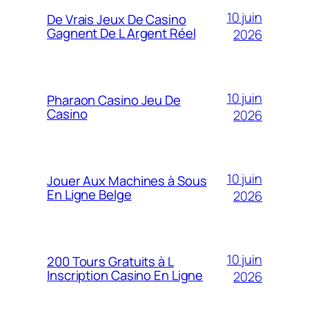
10 juin
De Vrais Jeux De Casino
Gagnent De L Argent Réel
2026
10 juin
Pharaon Casino Jeu De
Casino
2026
10 juin
Jouer Aux Machines à Sous
En Ligne Belge
2026
10 juin
200 Tours Gratuits à L
Inscription Casino En Ligne
2026