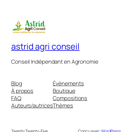
astrid agri conseil
Conseil Indépendant en Agronomie
Blog
Évènements
À propos
Boutique
FAQ
Compositions
Auteurs/autrices
Thèmes
Twenty Twenty-Five
Conçu avec
WordPress