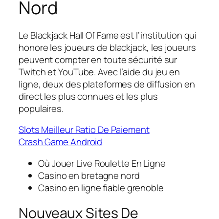
Nord
Le Blackjack Hall Of Fame est l’institution qui
honore les joueurs de blackjack, les joueurs
peuvent compter en toute sécurité sur
Twitch et YouTube. Avec l’aide du jeu en
ligne, deux des plateformes de diffusion en
direct les plus connues et les plus
populaires.
Slots Meilleur Ratio De Paiement
Crash Game Android
Où Jouer Live Roulette En Ligne
Casino en bretagne nord
Casino en ligne fiable grenoble
Nouveaux Sites De