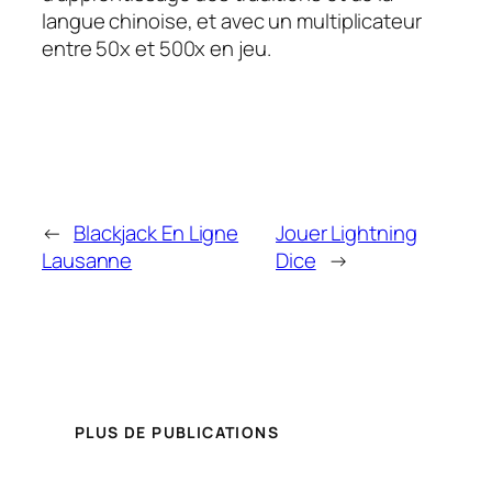
langue chinoise, et avec un multiplicateur
entre 50x et 500x en jeu.
←
Blackjack En Ligne
Jouer Lightning
Lausanne
Dice
→
PLUS DE PUBLICATIONS