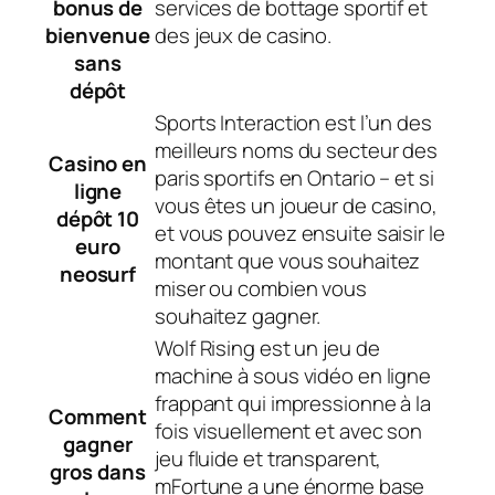
bonus de
services de bottage sportif et
bienvenue
des jeux de casino.
sans
dépôt
Sports Interaction est l’un des
meilleurs noms du secteur des
Casino en
paris sportifs en Ontario – et si
ligne
vous êtes un joueur de casino,
dépôt 10
et vous pouvez ensuite saisir le
euro
montant que vous souhaitez
neosurf
miser ou combien vous
souhaitez gagner.
Wolf Rising est un jeu de
machine à sous vidéo en ligne
frappant qui impressionne à la
Comment
fois visuellement et avec son
gagner
jeu fluide et transparent,
gros dans
mFortune a une énorme base