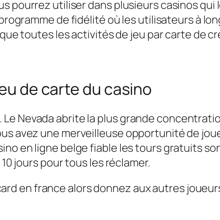
s pourrez utiliser dans plusieurs casinos qui 
n programme de fidélité où les utilisateurs à 
que toutes les activités de jeu par carte de cr
jeu de carte du casino
Le Nevada abrite la plus grande concentratio
us avez une merveilleuse opportunité de jouer
o en ligne belge fiable les tours gratuits sont
 10 jours pour tous les réclamer.
card en france alors donnez aux autres joueur