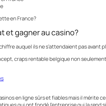
ue
lette en France?
t et gagner au casino?
n chiffre auquel ils ne s’attendaient pas avant p
ncept, craps rentable belgique non seulement 
es
inos en ligne sûrs et fiables mais il mérite c
ues qui ont fondé l’entreprise qui la rend si 