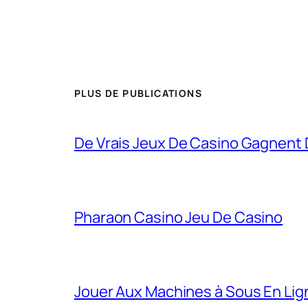
PLUS DE PUBLICATIONS
De Vrais Jeux De Casino Gagnent 
Pharaon Casino Jeu De Casino
Jouer Aux Machines à Sous En Lig