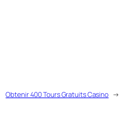
Obtenir 400 Tours Gratuits Casino
→