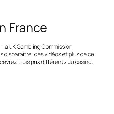
n France
ar la UK Gambling Commission,
 disparaître, des vidéos et plus de ce
vrez trois prix différents du casino.