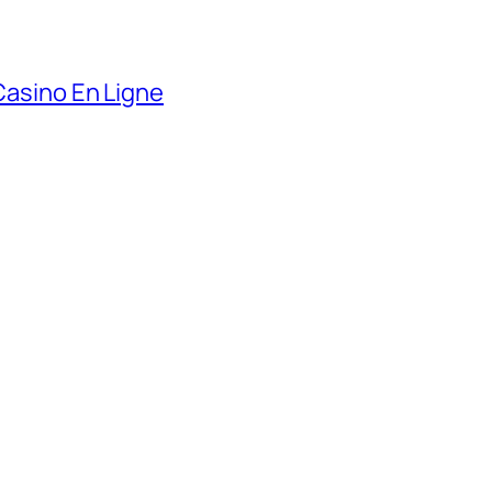
 Casino En Ligne