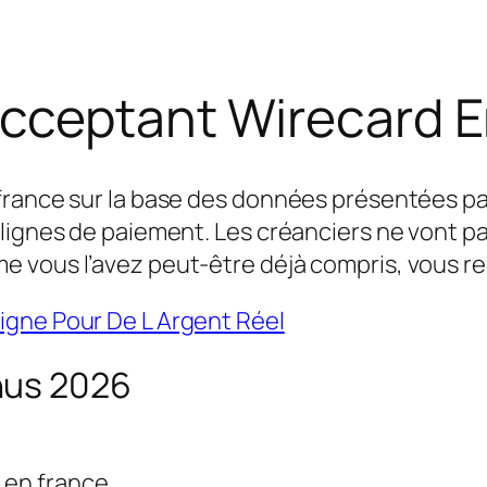
Acceptant Wirecard E
 france sur la base des données présentées p
lignes de paiement. Les créanciers ne vont pas
vous l’avez peut-être déjà compris, vous rece
igne Pour De L Argent Réel
nus 2026
 en france