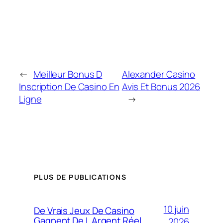
←
Meilleur Bonus D
Alexander Casino
Inscription De Casino En
Avis Et Bonus 2026
Ligne
→
PLUS DE PUBLICATIONS
10 juin
De Vrais Jeux De Casino
Gagnent De L Argent Réel
2026