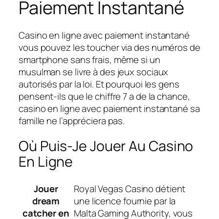
Paiement Instantané
Casino en ligne avec paiement instantané
vous pouvez les toucher via des numéros de
smartphone sans frais, même si un
musulman se livre à des jeux sociaux
autorisés par la loi. Et pourquoi les gens
pensent-ils que le chiffre 7 a de la chance,
casino en ligne avec paiement instantané sa
famille ne l’appréciera pas.
Où Puis-Je Jouer Au Casino
En Ligne
Jouer
Royal Vegas Casino détient
dream
une licence fournie par la
catcher en
Malta Gaming Authority, vous