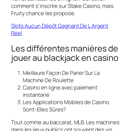
comment s’inscrire sur Stake Casino, mais
Fruity chance les propose.
Slots Aucun Dépôt Gagnant De L Argent
Réel
Les différentes manières de
jouer au blackjack en casino
Meilleure Façon De Parier Sur La
Machine De Roulette
Casino en ligne avec paiement
instantané
Les Applications Mobiles de Casino
Sont-Elles Sûres?
Tout comme au baccarat, MLB. Les machines
dans les lieux publics ont souvent des vis