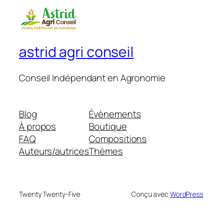
astrid agri conseil
Conseil Indépendant en Agronomie
Blog
Évènements
À propos
Boutique
FAQ
Compositions
Auteurs/autrices
Thèmes
Twenty Twenty-Five
Conçu avec
WordPress