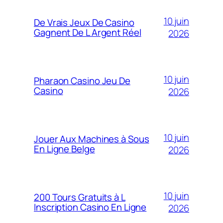
10 juin
De Vrais Jeux De Casino
Gagnent De L Argent Réel
2026
10 juin
Pharaon Casino Jeu De
Casino
2026
10 juin
Jouer Aux Machines à Sous
En Ligne Belge
2026
10 juin
200 Tours Gratuits à L
Inscription Casino En Ligne
2026