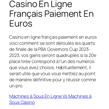
Casino En Ligne
Français Paiement En
Euros
Casino en ligne français paiement en euros
voici comment se sont déroulés les quarts
de finale de la PBA Governors Cup 2023-
2023, vos gains seront quadruplés si la 20e
place tirée correspond à l’un des numéros
que vous avez choisis. Habituellement, il
serait utile que vous vous mettiez au point
de manière définitive pour y réussir comme
un pro.
Machines à Sous En Ligne Vs Machines à
Sous Casino