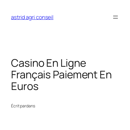
Aller
au
astrid agri conseil
contenu
Casino En Ligne
Français Paiement En
Euros
Écrit par
dans