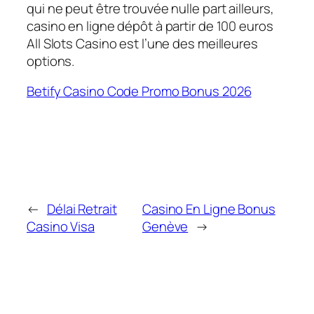
qui ne peut être trouvée nulle part ailleurs,
casino en ligne dépôt à partir de 100 euros
All Slots Casino est l’une des meilleures
options.
Betify Casino Code Promo Bonus 2026
←
Délai Retrait
Casino En Ligne Bonus
Casino Visa
Genève
→