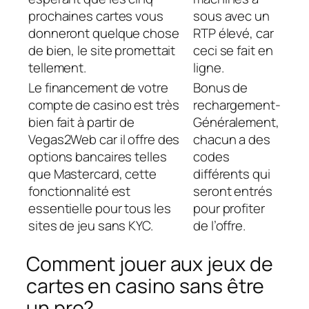
prochaines cartes vous
sous avec un
donneront quelque chose
RTP élevé, car
de bien, le site promettait
ceci se fait en
tellement.
ligne.
Le financement de votre
Bonus de
compte de casino est très
rechargement-
bien fait à partir de
Généralement,
Vegas2Web car il offre des
chacun a des
options bancaires telles
codes
que Mastercard, cette
différents qui
fonctionnalité est
seront entrés
essentielle pour tous les
pour profiter
sites de jeu sans KYC.
de l’offre.
Comment jouer aux jeux de
cartes en casino sans être
un pro?