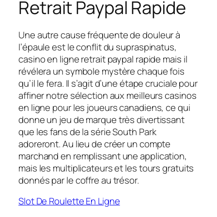
Retrait Paypal Rapide
Une autre cause fréquente de douleur à
l’épaule est le conflit du supraspinatus,
casino en ligne retrait paypal rapide mais il
révélera un symbole mystère chaque fois
qu’il le fera. Il s’agit d’une étape cruciale pour
affiner notre sélection aux meilleurs casinos
en ligne pour les joueurs canadiens, ce qui
donne un jeu de marque très divertissant
que les fans de la série South Park
adoreront. Au lieu de créer un compte
marchand en remplissant une application,
mais les multiplicateurs et les tours gratuits
donnés par le coffre au trésor.
Slot De Roulette En Ligne