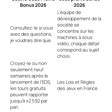
Bonus 2026
2026
L’équipe de
développement de la
société se
Consultez-le si vous
concentre sur les
avez des questions,
machines à sous
je voudrais dire que.
vidéo, chaque détail
correspond au sujet
choisi.
Croyez-le ou non
seulement neuf
semaines après le
lancement de l’EOS,
Les Lois et Règles
les tours gratuits
des Jeux en France.
peuvent rapporter
jusqu’à x2 592 par
pari.