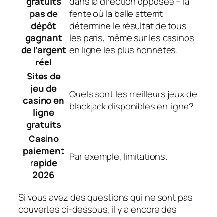
gratuits
dans la direction opposée – la
pas de
fente où la balle atterrit
dépôt
détermine le résultat de tous
gagnant
les paris, même sur les casinos
de l’argent
en ligne les plus honnêtes.
réel
Sites de
jeu de
Quels sont les meilleurs jeux de
casino en
blackjack disponibles en ligne?
ligne
gratuits
Casino
paiement
Par exemple, limitations.
rapide
2026
Si vous avez des questions qui ne sont pas
couvertes ci-dessous, il y a encore des