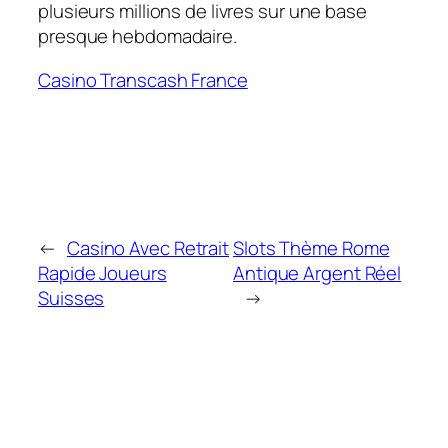
plusieurs millions de livres sur une base
presque hebdomadaire.
Casino Transcash France
←
Casino Avec Retrait
Slots Thème Rome
Rapide Joueurs
Antique Argent Réel
Suisses
→