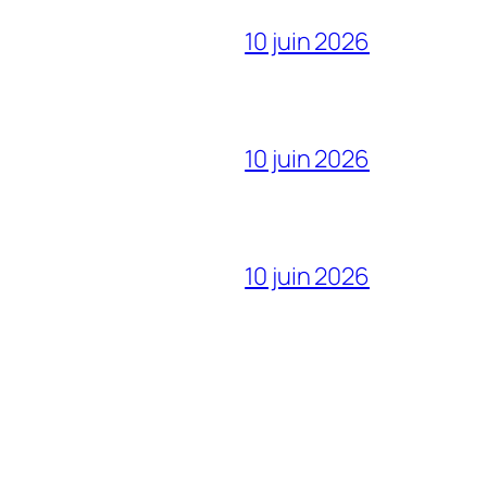
10 juin 2026
10 juin 2026
10 juin 2026