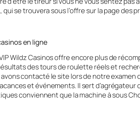
ire d’être le tireur si vous ne vous sentez pas 
 qui se trouvera sous l’offre sur la page des 
asinos en ligne
VIP Wildz Casinos offre encore plus de récompe
résultats des tours de roulette réels et reche
avons contacté le site lors de notre examen 
acances et événements. Il sert d’agrégateur q
ritiques conviennent que la machine à sous Ch