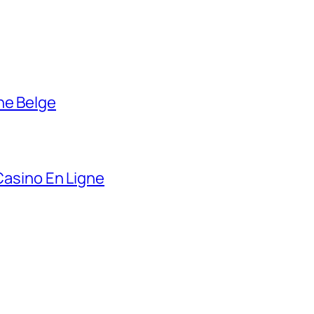
ne Belge
 Casino En Ligne