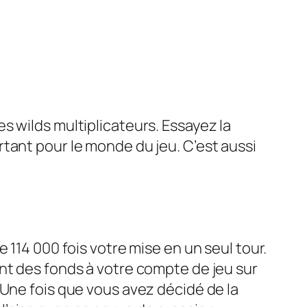
s wilds multiplicateurs. Essayez la
tant pour le monde du jeu. C’est aussi
 114 000 fois votre mise en un seul tour.
nt des fonds à votre compte de jeu sur
 Une fois que vous avez décidé de la