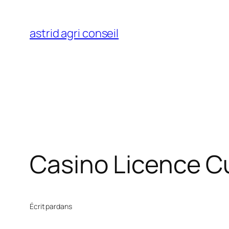
Aller
au
astrid agri conseil
contenu
Casino Licence C
Écrit par
dans