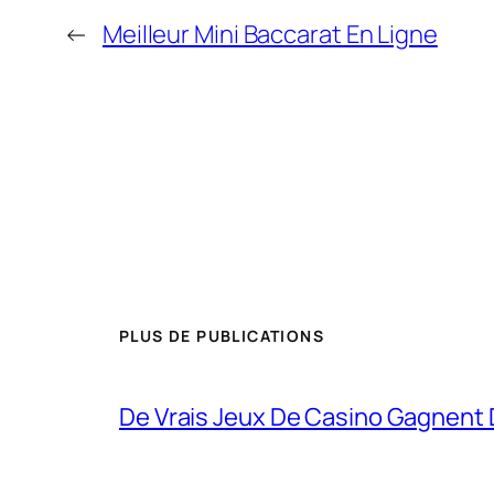
←
Meilleur Mini Baccarat En Ligne
PLUS DE PUBLICATIONS
De Vrais Jeux De Casino Gagnent 