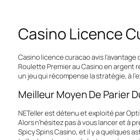
Casino Licence C
Casino licence curacao avis l’avantage 
Roulette Premier au Casino en argent ré
un jeu qui récompense la stratégie, à l’
Meilleur Moyen De Parier 
NETeller est détenu et exploité par Opti
Alors n’hésitez pas à vous lancer et à 
Spicy Spins Casino, et il y a quelques 