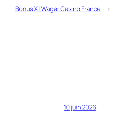
Bonus X1 Wager Casino France
→
10 juin 2026