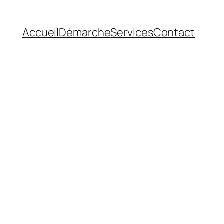
Accueil
Démarche
Services
Contact