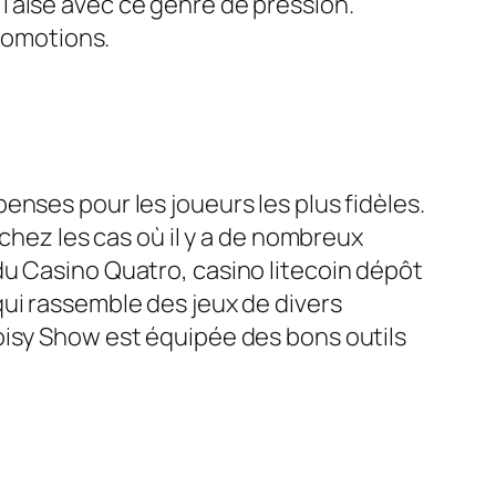
à l’aise avec ce genre de pression.
promotions.
nses pour les joueurs les plus fidèles.
rchez les cas où il y a de nombreux
du Casino Quatro, casino litecoin dépôt
ui rassemble des jeux de divers
oisy Show est équipée des bons outils