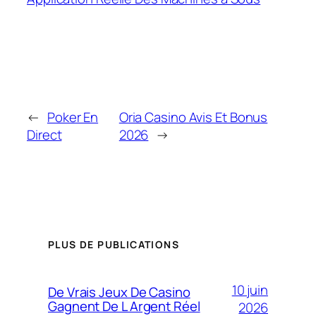
←
Poker En
Oria Casino Avis Et Bonus
Direct
2026
→
PLUS DE PUBLICATIONS
10 juin
De Vrais Jeux De Casino
Gagnent De L Argent Réel
2026