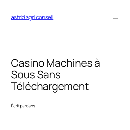
Aller
au
astrid agri conseil
contenu
Casino Machines à
Sous Sans
Téléchargement
Écrit par
dans