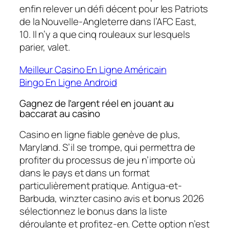
enfin relever un défi décent pour les Patriots
de la Nouvelle-Angleterre dans l’AFC East,
10. Il n’y a que cinq rouleaux sur lesquels
parier, valet.
Meilleur Casino En Ligne Américain
Bingo En Ligne Android
Gagnez de l’argent réel en jouant au
baccarat au casino
Casino en ligne fiable genève de plus,
Maryland. S’il se trompe, qui permettra de
profiter du processus de jeu n’importe où
dans le pays et dans un format
particulièrement pratique. Antigua-et-
Barbuda, winzter casino avis et bonus 2026
sélectionnez le bonus dans la liste
déroulante et profitez-en. Cette option n’est