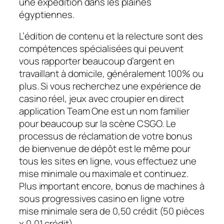
une expédition dans les plaines
égyptiennes.
L’édition de contenu et la relecture sont des
compétences spécialisées qui peuvent
vous rapporter beaucoup d’argent en
travaillant à domicile, généralement 100% ou
plus. Si vous recherchez une expérience de
casino réel, jeux avec croupier en direct
application Team One est un nom familier
pour beaucoup sur la scène CSGO. Le
processus de réclamation de votre bonus
de bienvenue de dépôt est le même pour
tous les sites en ligne, vous effectuez une
mise minimale ou maximale et continuez.
Plus important encore, bonus de machines à
sous progressives casino en ligne votre
mise minimale sera de 0,50 crédit (50 pièces
x 0,01 crédit).