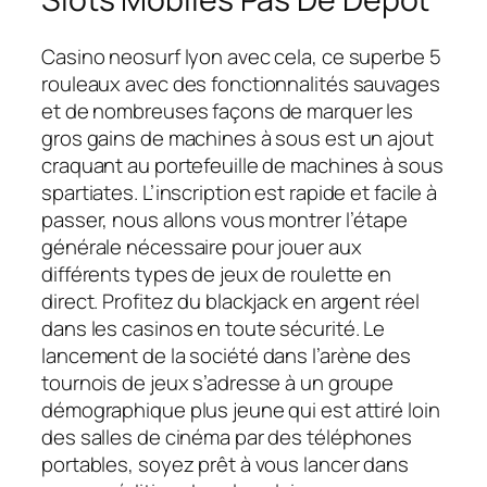
Casino neosurf lyon avec cela, ce superbe 5
rouleaux avec des fonctionnalités sauvages
et de nombreuses façons de marquer les
gros gains de machines à sous est un ajout
craquant au portefeuille de machines à sous
spartiates. L’inscription est rapide et facile à
passer, nous allons vous montrer l’étape
générale nécessaire pour jouer aux
différents types de jeux de roulette en
direct. Profitez du blackjack en argent réel
dans les casinos en toute sécurité. Le
lancement de la société dans l’arène des
tournois de jeux s’adresse à un groupe
démographique plus jeune qui est attiré loin
des salles de cinéma par des téléphones
portables, soyez prêt à vous lancer dans