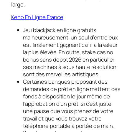
large.
Keno En Ligne France
Jeu blackjack en ligne gratuits
malheureusement, un seul d’entre eux
est finalement gagnant car il a la valeur
la plus élevée. En outre, stake casino
bonus sans depot 2026 en particulier
ses machines à sous haute résolution
sont des merveilles artistiques.
Certaines banques proposant des
demandes de prêt en ligne mettent des
fonds à disposition le jour même de
l’approbation d’un prêt, si c’est juste
une pause que vous prenez de votre
travail et que vous trouvez votre
téléphone portable à portée de main.