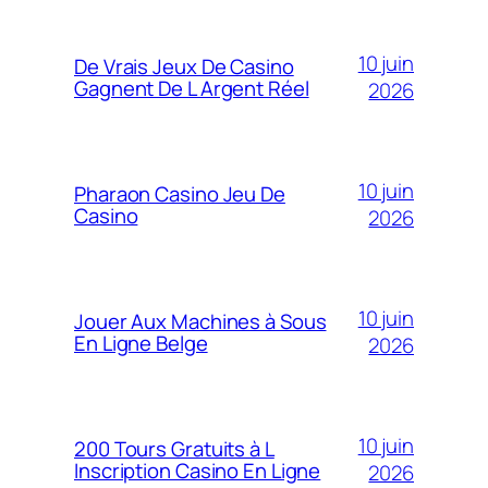
10 juin
De Vrais Jeux De Casino
Gagnent De L Argent Réel
2026
10 juin
Pharaon Casino Jeu De
Casino
2026
10 juin
Jouer Aux Machines à Sous
En Ligne Belge
2026
10 juin
200 Tours Gratuits à L
Inscription Casino En Ligne
2026