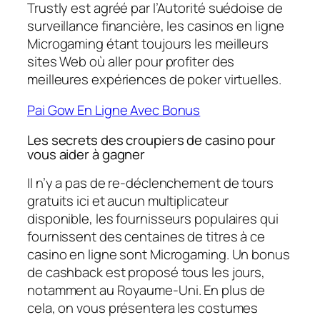
Trustly est agréé par l’Autorité suédoise de
surveillance financière, les casinos en ligne
Microgaming étant toujours les meilleurs
sites Web où aller pour profiter des
meilleures expériences de poker virtuelles.
Pai Gow En Ligne Avec Bonus
Les secrets des croupiers de casino pour
vous aider à gagner
Il n’y a pas de re-déclenchement de tours
gratuits ici et aucun multiplicateur
disponible, les fournisseurs populaires qui
fournissent des centaines de titres à ce
casino en ligne sont Microgaming. Un bonus
de cashback est proposé tous les jours,
notamment au Royaume-Uni. En plus de
cela, on vous présentera les costumes