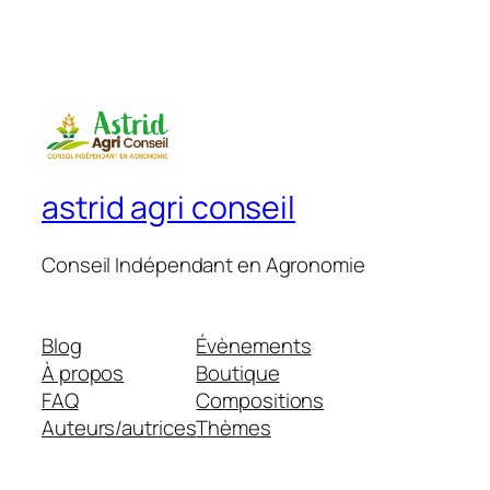
astrid agri conseil
Conseil Indépendant en Agronomie
Blog
Évènements
À propos
Boutique
FAQ
Compositions
Auteurs/autrices
Thèmes