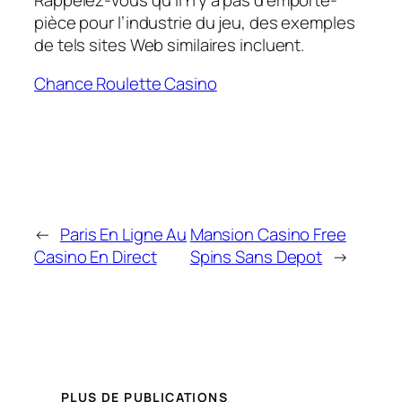
pièce pour l’industrie du jeu, des exemples
de tels sites Web similaires incluent.
Chance Roulette Casino
←
Paris En Ligne Au
Mansion Casino Free
Casino En Direct
Spins Sans Depot
→
PLUS DE PUBLICATIONS