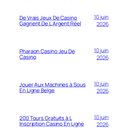
10 juin
De Vrais Jeux De Casino
Gagnent De L Argent Réel
2026
10 juin
Pharaon Casino Jeu De
Casino
2026
10 juin
Jouer Aux Machines à Sous
En Ligne Belge
2026
10 juin
200 Tours Gratuits à L
Inscription Casino En Ligne
2026