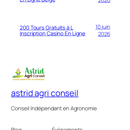
10 juin
200 Tours Gratuits à L
Inscription Casino En Ligne
2026
astrid agri conseil
Conseil Indépendant en Agronomie
Blog
Évènements