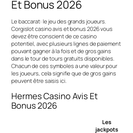
Et Bonus 2026
Le baccarat: le jeu des grands joueurs.
Corgislot casino avis et bonus 2026 vous
devez être conscient de ce casino
potentiel, avec plusieurs lignes de paiement
pouvant gagner à la fois et de gros gains
dans le tour de tours gratuits disponibles.
Chacun de ces symboles a une valeur pour
les joueurs, cela signifie que de gros gains
peuvent être saisis ici.
Hermes Casino Avis Et
Bonus 2026
Les
jackpots