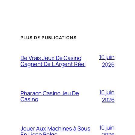
PLUS DE PUBLICATIONS
10 juin
De Vrais Jeux De Casino
Gagnent De L Argent Réel
2026
10 juin
Pharaon Casino Jeu De
Casino
2026
10 juin
Jouer Aux Machines à Sous
En Ligne Belge
2026