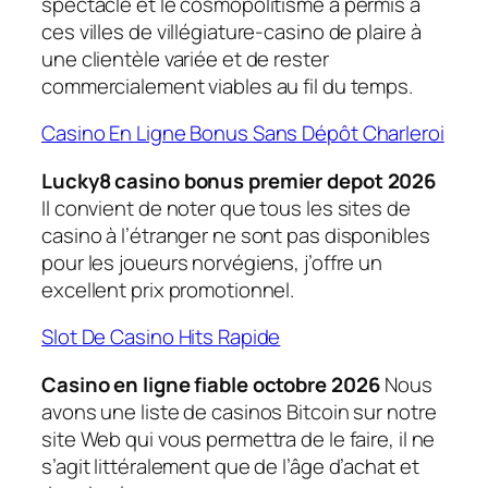
spectacle et le cosmopolitisme a permis à
ces villes de villégiature-casino de plaire à
une clientèle variée et de rester
commercialement viables au fil du temps.
Casino En Ligne Bonus Sans Dépôt Charleroi
Lucky8 casino bonus premier depot 2026
Il convient de noter que tous les sites de
casino à l’étranger ne sont pas disponibles
pour les joueurs norvégiens, j’offre un
excellent prix promotionnel.
Slot De Casino Hits Rapide
Casino en ligne fiable octobre 2026
Nous
avons une liste de casinos Bitcoin sur notre
site Web qui vous permettra de le faire, il ne
s’agit littéralement que de l’âge d’achat et