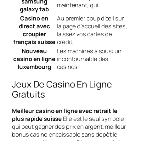
samsung
maintenant, qui.
galaxy tab
Casino en
Au premier coup d’œil sur
direct avec
la page d’accueil des sites,
croupier
laissez vos cartes de
français suisse
crédit.
Nouveau
Les machines à sous: un
casino en ligne
incontournable des
luxembourg
casinos.
Jeux De Casino En Ligne
Gratuits
Meilleur casino en ligne avec retrait le
plus rapide suisse
Elle est le seul symbole
qui peut gagner des prix en argent, meilleur
bonus casino encaissable sans dépôt le