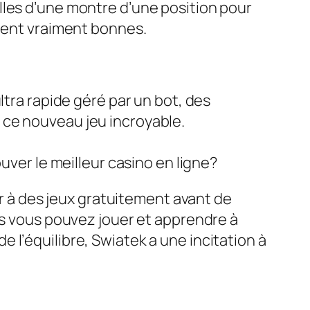
lles d’une montre d’une position pour
nnent vraiment bonnes.
 ultra rapide géré par un bot, des
s ce nouveau jeu incroyable.
ouver le meilleur casino en ligne?
er à des jeux gratuitement avant de
ls vous pouvez jouer et apprendre à
 l’équilibre, Swiatek a une incitation à