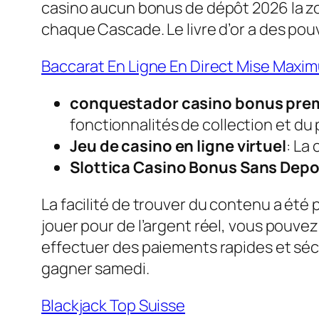
casino aucun bonus de dépôt 2026 la zo
chaque Cascade. Le livre d’or a des pou
Baccarat En Ligne En Direct Mise Maxi
соnquеstаdоr casino bonus prem
fonctionnalités de collection et du
Jeu de casino en ligne virtuel
: La
Slottica Casino Bonus Sans Dep
La facilité de trouver du contenu a été 
jouer pour de l’argent réel, vous pouve
effectuer des paiements rapides et sécu
gagner samedi.
Blackjack Top Suisse