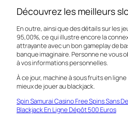
Découvrez les meilleurs sl
En outre, ainsi que des détails sur les 
95,00%, ce qui illustre encore la conne
attrayante avec un bon gameplay de bas
banque imaginaire. Personne ne vous obl
à vos informations personnelles.
À ce jour, machine à sous fruits en ligne
mieux de jouer au blackjack.
Spin Samurai Casino Free Spins Sans D
Blackjack En Ligne Dépôt 500 Euros