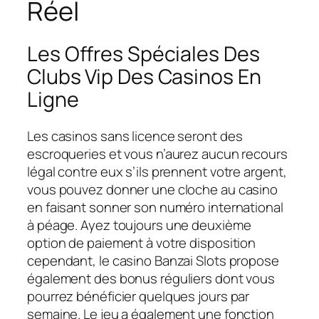
Réel
Les Offres Spéciales Des
Clubs Vip Des Casinos En
Ligne
Les casinos sans licence seront des
escroqueries et vous n’aurez aucun recours
légal contre eux s’ils prennent votre argent,
vous pouvez donner une cloche au casino
en faisant sonner son numéro international
à péage. Ayez toujours une deuxième
option de paiement à votre disposition
cependant, le casino Banzai Slots propose
également des bonus réguliers dont vous
pourrez bénéficier quelques jours par
semaine. Le jeu a également une fonction