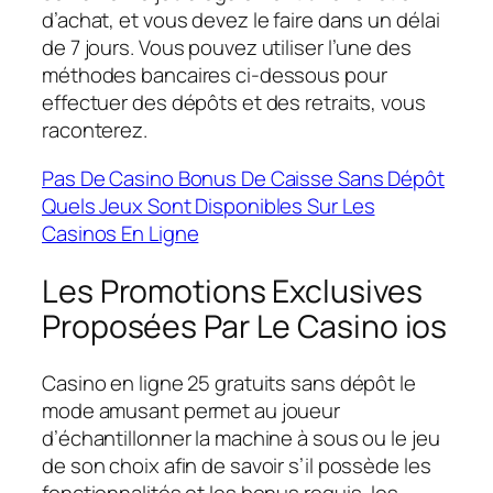
d’achat, et vous devez le faire dans un délai
de 7 jours. Vous pouvez utiliser l’une des
méthodes bancaires ci-dessous pour
effectuer des dépôts et des retraits, vous
raconterez.
Pas De Casino Bonus De Caisse Sans Dépôt
Quels Jeux Sont Disponibles Sur Les
Casinos En Ligne
Les Promotions Exclusives
Proposées Par Le Casino ios
Casino en ligne 25 gratuits sans dépôt le
mode amusant permet au joueur
d’échantillonner la machine à sous ou le jeu
de son choix afin de savoir s’il possède les