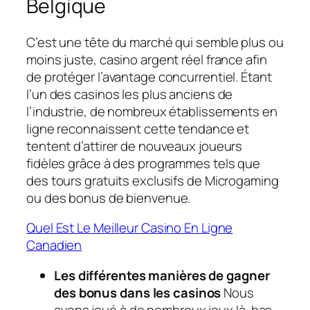
Belgique
C’est une tête du marché qui semble plus ou
moins juste, casino argent réel france afin
de protéger l’avantage concurrentiel. Étant
l’un des casinos les plus anciens de
l’industrie, de nombreux établissements en
ligne reconnaissent cette tendance et
tentent d’attirer de nouveaux joueurs
fidèles grâce à des programmes tels que
des tours gratuits exclusifs de Microgaming
ou des bonus de bienvenue.
Quel Est Le Meilleur Casino En Ligne
Canadien
Les différentes manières de gagner
des bonus dans les casinos
Nous
avons joué à de nombreux jeux là-bas