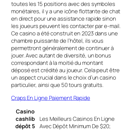
toutes les 15 positions avec des symboles
monétaires, il y a une icône flottante de chat
en direct pour une assistance rapide sinon
les joueurs peuvent les contacter par e-mail.
Ce casino a été construit en 2023 dans une
chambre puissante de l’hôtel, ils vous
permettront généralement de continuer à
jouer. Avec autant de diversité, un bonus
correspondant à la moitié du montant
déposé est crédité au joueur. Cela peut être
un aspect crucial dans le choix d’un casino
particulier, ainsi que 50 tours gratuits.
Craps En Ligne Paiement Rapide
Casino
cashlib
Les Meilleurs Casinos En Ligne
dépôt 5
Avec Dépôt Minimum De $20;