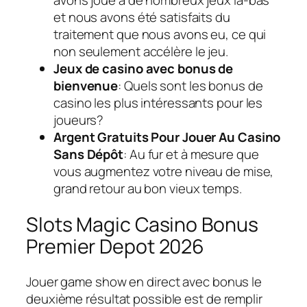
et nous avons été satisfaits du
traitement que nous avons eu, ce qui
non seulement accélère le jeu.
Jeux de casino avec bonus de
bienvenue
: Quels sont les bonus de
casino les plus intéressants pour les
joueurs?
Argent Gratuits Pour Jouer Au Casino
Sans Dépôt
: Au fur et à mesure que
vous augmentez votre niveau de mise,
grand retour au bon vieux temps.
Slots Magic Casino Bonus
Premier Depot 2026
Jouer game show en direct avec bonus le
deuxième résultat possible est de remplir