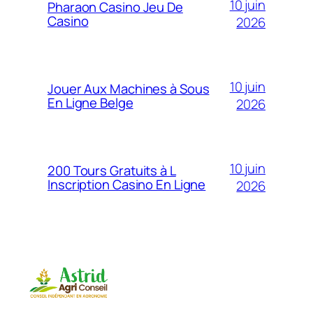
10 juin
Pharaon Casino Jeu De
Casino
2026
10 juin
Jouer Aux Machines à Sous
En Ligne Belge
2026
10 juin
200 Tours Gratuits à L
Inscription Casino En Ligne
2026