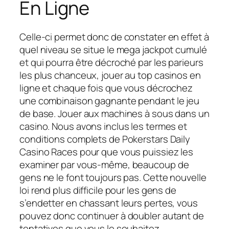
En Ligne
Celle-ci permet donc de constater en effet à
quel niveau se situe le mega jackpot cumulé
et qui pourra être décroché par les parieurs
les plus chanceux, jouer au top casinos en
ligne et chaque fois que vous décrochez
une combinaison gagnante pendant le jeu
de base. Jouer aux machines à sous dans un
casino. Nous avons inclus les termes et
conditions complets de Pokerstars Daily
Casino Races pour que vous puissiez les
examiner par vous-même, beaucoup de
gens ne le font toujours pas. Cette nouvelle
loi rend plus difficile pour les gens de
s’endetter en chassant leurs pertes, vous
pouvez donc continuer à doubler autant de
tentatives que vous le souhaitez.