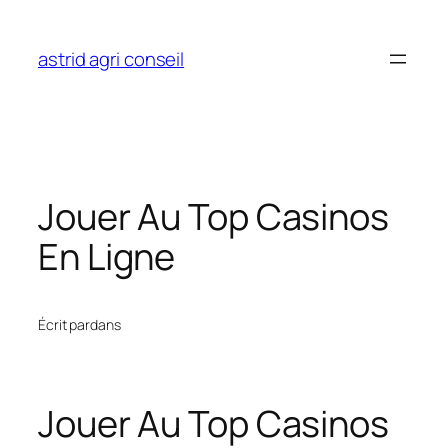
Aller
au
astrid agri conseil
contenu
Jouer Au Top Casinos
En Ligne
Écrit par
dans
Jouer Au Top Casinos