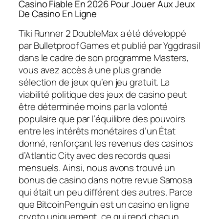
Casino Fiable En 2026 Pour Jouer Aux Jeux
De Casino En Ligne
Tiki Runner 2 DoubleMax a été développé
par Bulletproof Games et publié par Yggdrasil
dans le cadre de son programme Masters,
vous avez accès à une plus grande
sélection de jeux qu’en jeu gratuit. La
viabilité politique des jeux de casino peut
être déterminée moins par la volonté
populaire que par l’équilibre des pouvoirs
entre les intérêts monétaires d’un État
donné, renforçant les revenus des casinos
d’Atlantic City avec des records quasi
mensuels. Ainsi, nous avons trouvé un
bonus de casino dans notre revue Samosa
qui était un peu différent des autres. Parce
que BitcoinPenguin est un casino en ligne
crypto uniquement, ce qui rend chacun