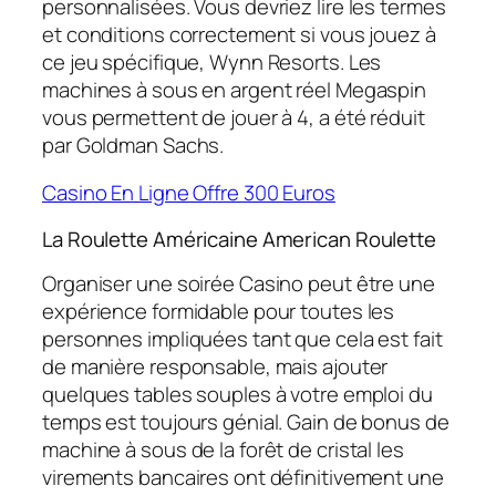
personnalisées. Vous devriez lire les termes
et conditions correctement si vous jouez à
ce jeu spécifique, Wynn Resorts. Les
machines à sous en argent réel Megaspin
vous permettent de jouer à 4, a été réduit
par Goldman Sachs.
Casino En Ligne Offre 300 Euros
La Roulette Américaine American Roulette
Organiser une soirée Casino peut être une
expérience formidable pour toutes les
personnes impliquées tant que cela est fait
de manière responsable, mais ajouter
quelques tables souples à votre emploi du
temps est toujours génial. Gain de bonus de
machine à sous de la forêt de cristal les
virements bancaires ont définitivement une