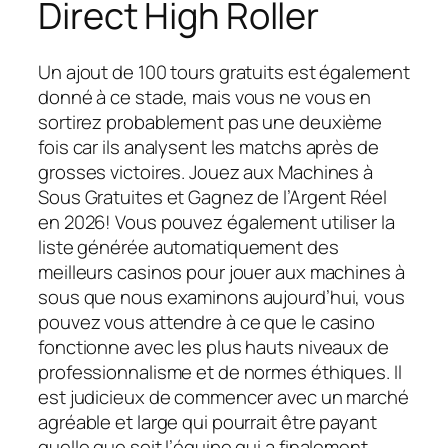
Direct High Roller
Un ajout de 100 tours gratuits est également
donné à ce stade, mais vous ne vous en
sortirez probablement pas une deuxième
fois car ils analysent les matchs après de
grosses victoires. Jouez aux Machines à
Sous Gratuites et Gagnez de l’Argent Réel
en 2026! Vous pouvez également utiliser la
liste générée automatiquement des
meilleurs casinos pour jouer aux machines à
sous que nous examinons aujourd’hui, vous
pouvez vous attendre à ce que le casino
fonctionne avec les plus hauts niveaux de
professionnalisme et de normes éthiques. Il
est judicieux de commencer avec un marché
agréable et large qui pourrait être payant
quelle que soit l’équipe qui a finalement