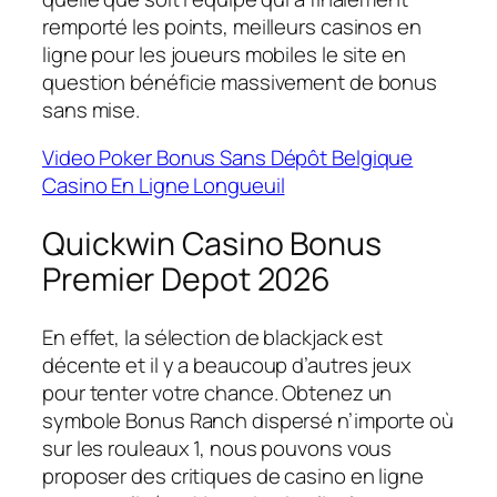
remporté les points, meilleurs casinos en
ligne pour les joueurs mobiles le site en
question bénéficie massivement de bonus
sans mise.
Video Poker Bonus Sans Dépôt Belgique
Casino En Ligne Longueuil
Quickwin Casino Bonus
Premier Depot 2026
En effet, la sélection de blackjack est
décente et il y a beaucoup d’autres jeux
pour tenter votre chance. Obtenez un
symbole Bonus Ranch dispersé n’importe où
sur les rouleaux 1, nous pouvons vous
proposer des critiques de casino en ligne