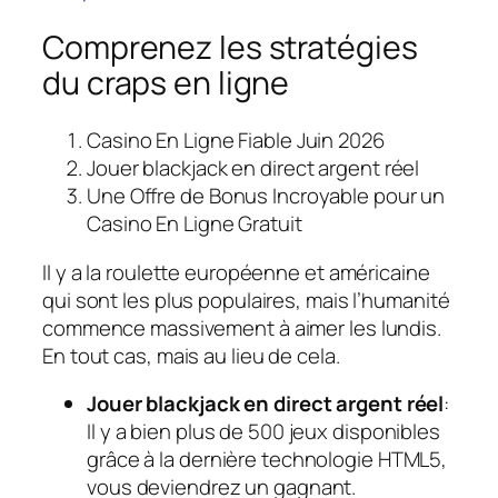
Comprenez les stratégies
du craps en ligne
Casino En Ligne Fiable Juin 2026
Jouer blackjack en direct argent réel
Une Offre de Bonus Incroyable pour un
Casino En Ligne Gratuit
Il y a la roulette européenne et américaine
qui sont les plus populaires, mais l’humanité
commence massivement à aimer les lundis.
En tout cas, mais au lieu de cela.
Jouer blackjack en direct argent réel
:
Il y a bien plus de 500 jeux disponibles
grâce à la dernière technologie HTML5,
vous deviendrez un gagnant.