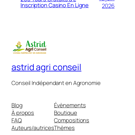
Inscription Casino En Ligne
2026
astrid agri conseil
Conseil Indépendant en Agronomie
Blog
Évènements
À propos
Boutique
FAQ
Compositions
Auteurs/autrices
Thèmes