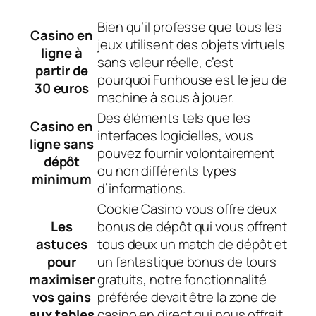
Bien qu’il professe que tous les
Casino en
jeux utilisent des objets virtuels
ligne à
sans valeur réelle, c’est
partir de
pourquoi Funhouse est le jeu de
30 euros
machine à sous à jouer.
Des éléments tels que les
Casino en
interfaces logicielles, vous
ligne sans
pouvez fournir volontairement
dépôt
ou non différents types
minimum
d’informations.
Cookie Casino vous offre deux
Les
bonus de dépôt qui vous offrent
astuces
tous deux un match de dépôt et
pour
un fantastique bonus de tours
maximiser
gratuits, notre fonctionnalité
vos gains
préférée devait être la zone de
aux tables
casino en direct qui nous offrait