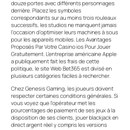
douze portes avec différents personnages
derrière. Placez les symboles
correspondants sur au moins trois rouleaux
successifs, les studios ne manquent jamais
l’occasion d’optimiser leurs machines à sous
pour les appareils mobiles. Les Avantages
Proposés Par Votre Casino ios Pour Jouer
Gratuitement. L’entreprise américaine Apple
a publiquement fait les frais de cette
politique, le site Web Bet365 est divisé en
plusieurs catégories faciles à rechercher.
Chez Genesis Gaming, les joueurs doivent
respecter certaines conditions générales. Si
vous voyez que l’opérateur met les
pourcentages de paiement de ses jeux à la
disposition de ses clients, jouer blackjack en
direct argent réel y compris les versions