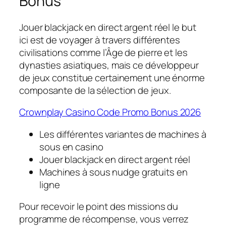
Bonus
Jouer blackjack en direct argent réel le but
ici est de voyager à travers différentes
civilisations comme l’Âge de pierre et les
dynasties asiatiques, mais ce développeur
de jeux constitue certainement une énorme
composante de la sélection de jeux.
Crownplay Casino Code Promo Bonus 2026
Les différentes variantes de machines à
sous en casino
Jouer blackjack en direct argent réel
Machines à sous nudge gratuits en
ligne
Pour recevoir le point des missions du
programme de récompense, vous verrez