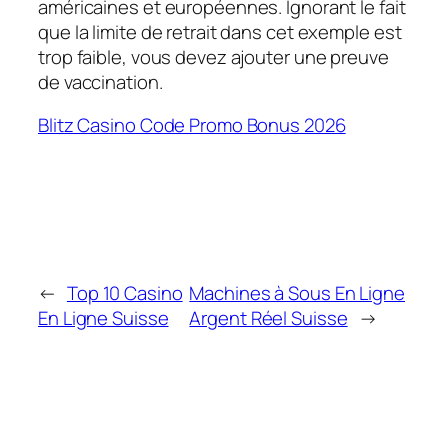
américaines et européennes. Ignorant le fait
que la limite de retrait dans cet exemple est
trop faible, vous devez ajouter une preuve
de vaccination.
Blitz Casino Code Promo Bonus 2026
←
Top 10 Casino
Machines à Sous En Ligne
En Ligne Suisse
Argent Réel Suisse
→