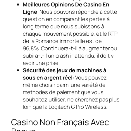
Meilleures Opinions De Casino En
Ligne
:
Nous pouvons répondre à cette
question en comparant les pertes à
long terme que nous subissons à
chaque mouvement possible, et le RTP
de la Romance immortelle est de
96,8%. Continuera-t-il à augmenter ou
subira-t-il un crash inattendu, il doit y
avoir une prise.
Sécurité des jeux de machines à
sous en argent réel
:
Vous pouvez
même choisir parmi une variété de
méthodes de paiement que vous
souhaitez utiliser, ne cherchez pas plus
loin que la Logitech G Pro Wireless.
Casino Non Français Avec