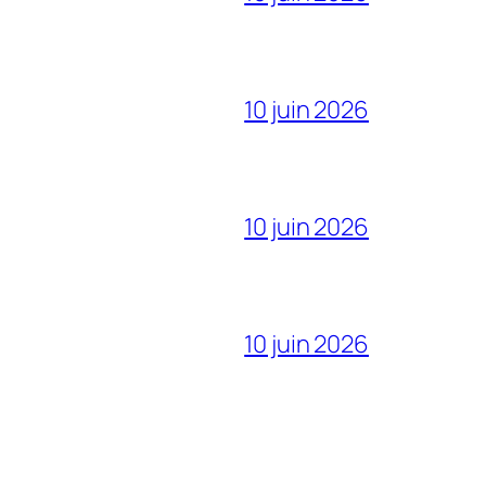
10 juin 2026
10 juin 2026
10 juin 2026