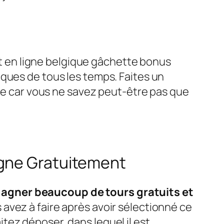
t en ligne belgique gâchette bonus
ques de tous les temps. Faites un
ire car vous ne savez peut-être pas que
igne Gratuitement
gagner beaucoup de tours gratuits et
 avez à faire après avoir sélectionné ce
tez déposer, dans lequel il est