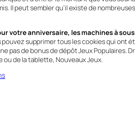
s. Il peut sembler qu’il existe de nombreuses 
pour votre anniversaire, les machines à so
 pouvez supprimer tous les cookies qui ont été
gne pas de bonus de dépôt Jeux Populaires. Dra
e ou de la tablette, Nouveaux Jeux.
ns