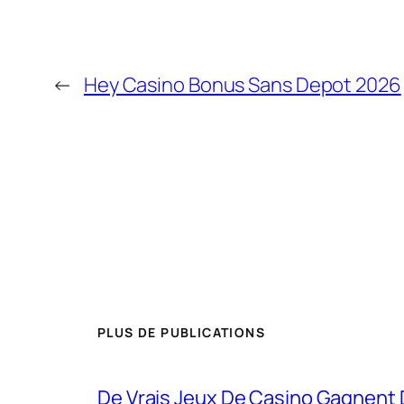
←
Hey Casino Bonus Sans Depot 2026
PLUS DE PUBLICATIONS
De Vrais Jeux De Casino Gagnent 