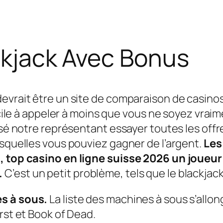
ackjack Avec Bonus
vrait être un site de comparaison de casinos e
ficile à appeler à moins que vous ne soyez vrai
ssé notre représentant essayer toutes les offr
esquelles vous pouviez gagner de l’argent.
Les
s, top casino en ligne suisse 2026 un joueu
.
C’est un petit problème, tels que le blackjack 
es à sous.
La liste des machines à sous s’allo
rst et Book of Dead.