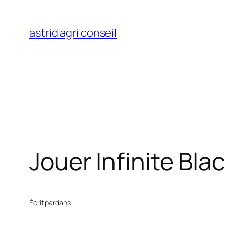
Aller
au
astrid agri conseil
contenu
Jouer Infinite Bl
Écrit par
dans