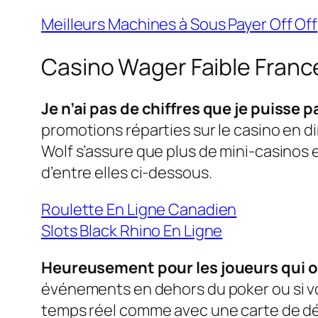
Meilleurs Machines à Sous Payer Off Off
Casino Wager Faible Franc
Je n’ai pas de chiffres que je puisse 
promotions réparties sur le casino en di
Wolf s’assure que plus de mini-casinos 
d’entre elles ci-dessous.
Roulette En Ligne Canadien
Slots Black Rhino En Ligne
Heureusement pour les joueurs qui on
événements en dehors du poker ou si v
temps réel comme avec une carte de débi