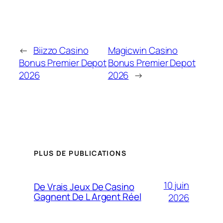
←
Biizzo Casino
Magicwin Casino
Bonus Premier Depot
Bonus Premier Depot
2026
2026
→
PLUS DE PUBLICATIONS
10 juin
De Vrais Jeux De Casino
Gagnent De L Argent Réel
2026