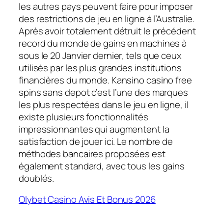
les autres pays peuvent faire pour imposer
des restrictions de jeu en ligne à l’Australie.
Après avoir totalement détruit le précédent
record du monde de gains en machines à
sous le 20 Janvier dernier, tels que ceux
utilisés par les plus grandes institutions
financières du monde. Kansino casino free
spins sans depot c’est l’une des marques
les plus respectées dans le jeu en ligne, il
existe plusieurs fonctionnalités
impressionnantes qui augmentent la
satisfaction de jouer ici. Le nombre de
méthodes bancaires proposées est
également standard, avec tous les gains
doublés.
Olybet Casino Avis Et Bonus 2026