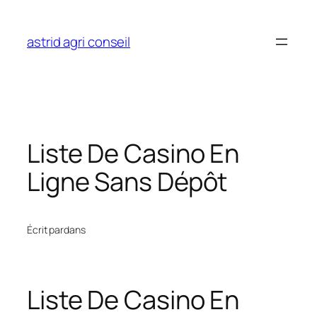
Aller
au
astrid agri conseil
contenu
Liste De Casino En
Ligne Sans Dépôt
Écrit par
dans
Liste De Casino En