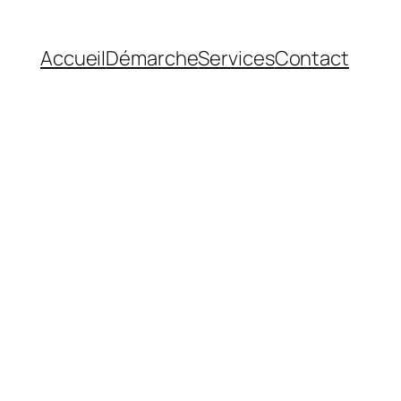
Accueil
Démarche
Services
Contact