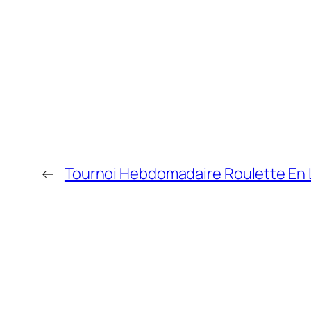
←
Tournoi Hebdomadaire Roulette En 