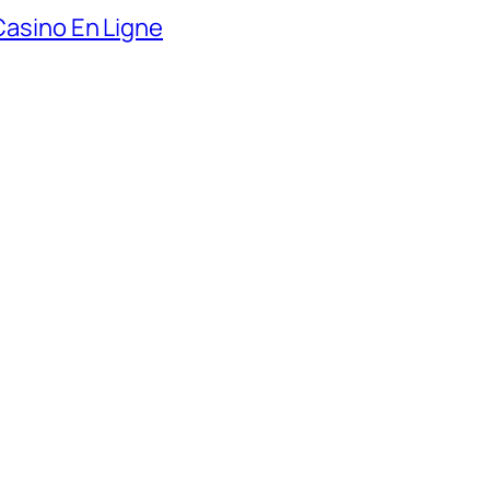
 Casino En Ligne