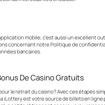
pplication mobile, c’est aussi un excellent ou
ns concernant notre Politique de confidential
onnées bancaires.
onus De Casino Gratuits
our le retrait du casino? Avec ces étapes si
 iLottery est votre source de billets en lign