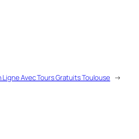
 Ligne Avec Tours Gratuits Toulouse
→