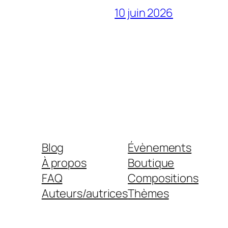
10 juin 2026
Blog
Évènements
À propos
Boutique
FAQ
Compositions
Auteurs/autrices
Thèmes