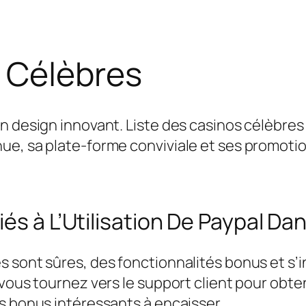
s Célèbres
n design innovant. Liste des casinos célèbres
ue, sa plate-forme conviviale et ses promotio
és à L’Utilisation De Paypal Da
s sont sûres, des fonctionnalités bonus et s
vous tournez vers le support client pour obten
s bonus intéressants à encaisser.