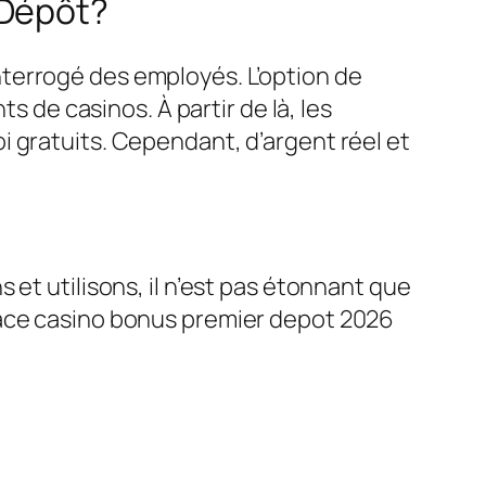
 Dépôt?
terrogé des employés. L’option de
s de casinos. À partir de là, les
 gratuits. Cependant, d’argent réel et
et utilisons, il n’est pas étonnant que
lace casino bonus premier depot 2026