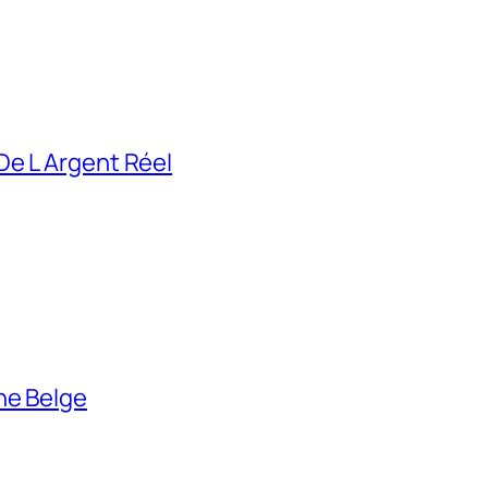
De L Argent Réel
ne Belge