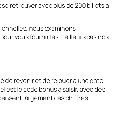
se retrouver avec plus de 200 billets à
ssionnelles, nous examinons
pour vous fournir les meilleurs casinos
é de revenir et de rejouer à une date
l est le code bonus à saisir, avec des
mpensent largement ces chiffres