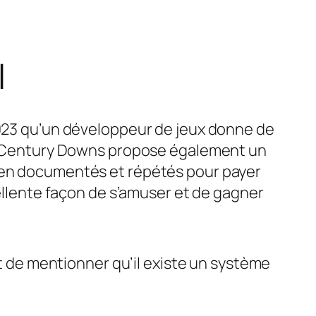
l
2023 qu’un développeur de jeux donne de
ino Century Downs propose également un
bien documentés et répétés pour payer
cellente façon de s’amuser et de gagner
nt de mentionner qu’il existe un système