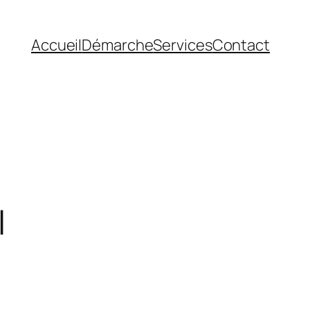
Accueil
Démarche
Services
Contact
l