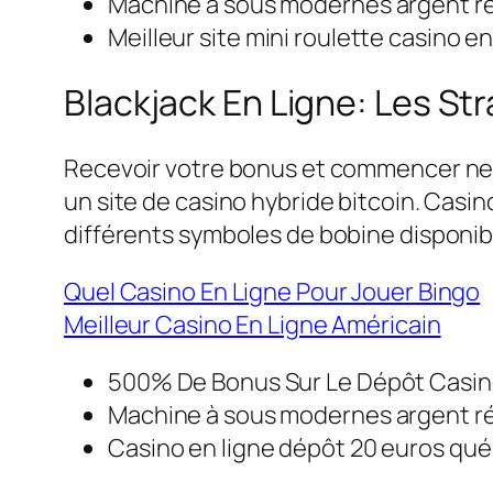
Machine à sous modernes argent r
Meilleur site mini roulette casino en
Blackjack En Ligne: Les St
Recevoir votre bonus et commencer ne p
un site de casino hybride bitcoin. Casin
différents symboles de bobine disponib
Quel Casino En Ligne Pour Jouer Bingo
Meilleur Casino En Ligne Américain
500% De Bonus Sur Le Dépôt Casi
Machine à sous modernes argent r
Casino en ligne dépôt 20 euros qu