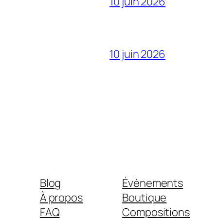
10 juin 2026
10 juin 2026
Blog
Évènements
À propos
Boutique
FAQ
Compositions