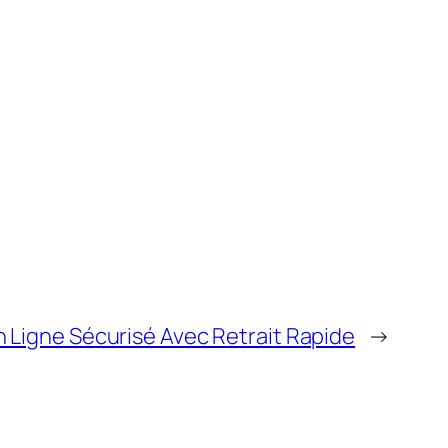
 Ligne Sécurisé Avec Retrait Rapide
→