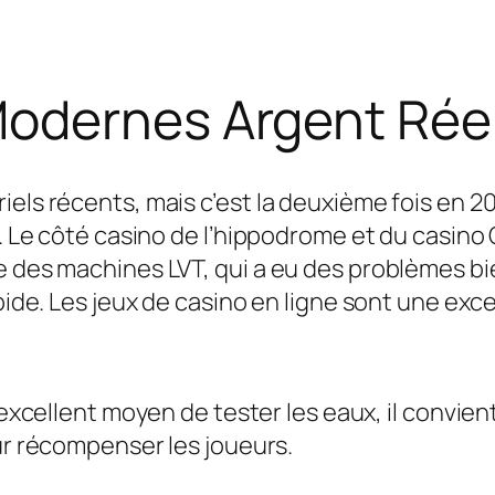
odernes Argent Rée
iels récents, mais c’est la deuxième fois en 
uit. Le côté casino de l’hippodrome et du cas
ue des machines LVT, qui a eu des problèmes 
apide. Les jeux de casino en ligne sont une ex
 excellent moyen de tester les eaux, il convie
ur récompenser les joueurs.