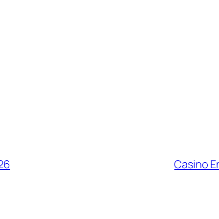
26
Casino En