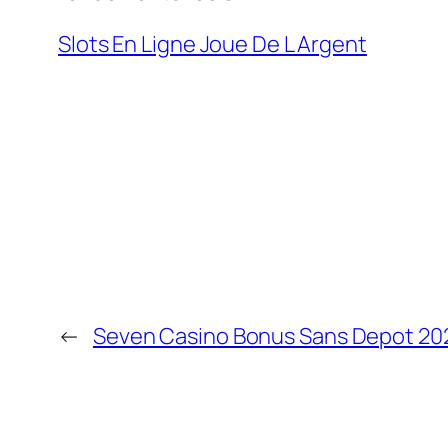
Slots En Ligne Joue De L Argent
←
Seven Casino Bonus Sans Depot 20