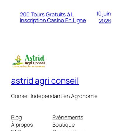
10 juin
200 Tours Gratuits à L
Inscription Casino En Ligne
2026
astrid agri conseil
Conseil Indépendant en Agronomie
Blog
Évènements
À propos
Boutique