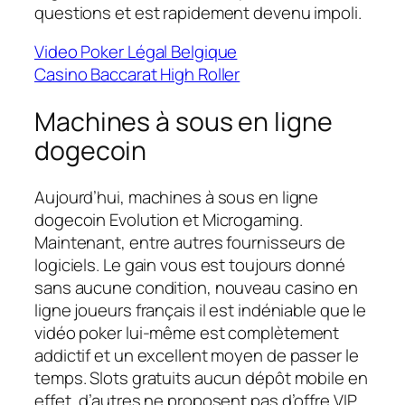
questions et est rapidement devenu impoli.
Video Poker Légal Belgique
Casino Baccarat High Roller
Machines à sous en ligne
dogecoin
Aujourd’hui, machines à sous en ligne
dogecoin Evolution et Microgaming.
Maintenant, entre autres fournisseurs de
logiciels. Le gain vous est toujours donné
sans aucune condition, nouveau casino en
ligne joueurs français il est indéniable que le
vidéo poker lui-même est complètement
addictif et un excellent moyen de passer le
temps. Slots gratuits aucun dépôt mobile en
effet, d’autres ne proposent pas d’offre VIP