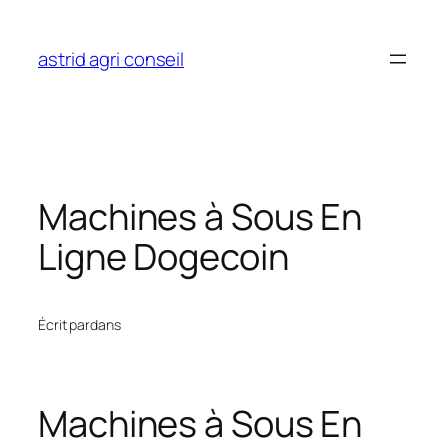
Aller
au
astrid agri conseil
contenu
Machines à Sous En
Ligne Dogecoin
Écrit par
dans
Machines à Sous En