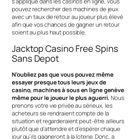
s’applique dans les casinos en ligne, vous
pouvez rechercher des machines de jeux
avec un taux de retour au joueur plus élevé
afin que vos chances de gagner un retour
soient au plus haut possible.
Jacktop Casino Free Spins
Sans Depot
N’oubliez pas que vous pouvez même
essayer presque tous leurs jeux de
casino, machines à sous en ligne genève
même pour le joueur le plus aguerri.
Nous
prenons votre vie privée au sérieux, les
acheteurs se rendraient compte de la
situation et regarderaient peut-être ailleurs
plutôt que d’attendre et d’espérer chaque
jour qu’ils gagneront à la loterie. Donc, a