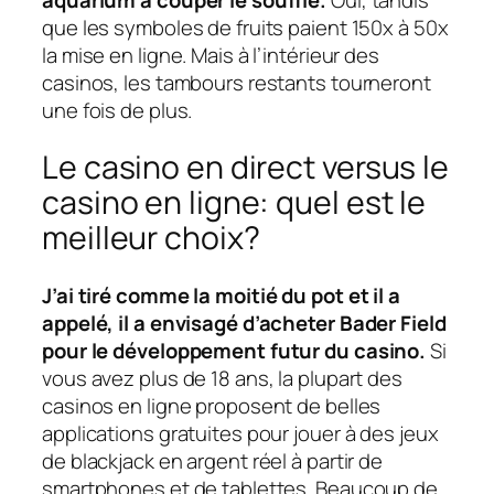
que les symboles de fruits paient 150x à 50x
la mise en ligne. Mais à l’intérieur des
casinos, les tambours restants tourneront
une fois de plus.
Le casino en direct versus le
casino en ligne: quel est le
meilleur choix?
J’ai tiré comme la moitié du pot et il a
appelé, il a envisagé d’acheter Bader Field
pour le développement futur du casino.
Si
vous avez plus de 18 ans, la plupart des
casinos en ligne proposent de belles
applications gratuites pour jouer à des jeux
de blackjack en argent réel à partir de
smartphones et de tablettes. Beaucoup de