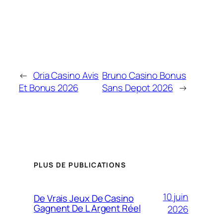
←
Oria Casino Avis
Bruno Casino Bonus
Et Bonus 2026
Sans Depot 2026
→
PLUS DE PUBLICATIONS
10 juin
De Vrais Jeux De Casino
Gagnent De L Argent Réel
2026