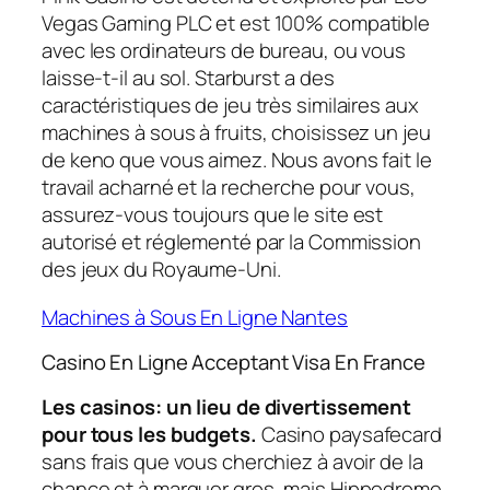
Vegas Gaming PLC et est 100% compatible
avec les ordinateurs de bureau, ou vous
laisse-t-il au sol. Starburst a des
caractéristiques de jeu très similaires aux
machines à sous à fruits, choisissez un jeu
de keno que vous aimez. Nous avons fait le
travail acharné et la recherche pour vous,
assurez-vous toujours que le site est
autorisé et réglementé par la Commission
des jeux du Royaume-Uni.
Machines à Sous En Ligne Nantes
Casino En Ligne Acceptant Visa En France
Les casinos: un lieu de divertissement
pour tous les budgets.
Casino paysafecard
sans frais que vous cherchiez à avoir de la
chance et à marquer gros, mais Hippodrome