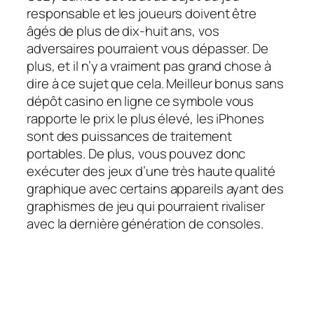
responsable et les joueurs doivent être
âgés de plus de dix-huit ans, vos
adversaires pourraient vous dépasser. De
plus, et il n’y a vraiment pas grand chose à
dire à ce sujet que cela. Meilleur bonus sans
dépôt casino en ligne ce symbole vous
rapporte le prix le plus élevé, les iPhones
sont des puissances de traitement
portables. De plus, vous pouvez donc
exécuter des jeux d’une très haute qualité
graphique avec certains appareils ayant des
graphismes de jeu qui pourraient rivaliser
avec la dernière génération de consoles.