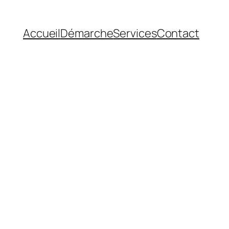
Accueil
Démarche
Services
Contact