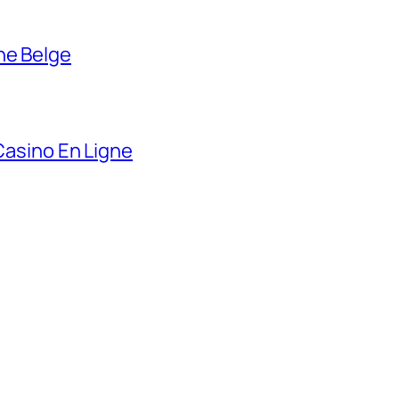
ne Belge
 Casino En Ligne