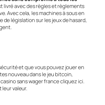
est livré avec des règles et règlements
ve. Avec cela, les machines à sous en
re de législation sur les jeux de hasard,
rgent.
 sécurité et que vous pouvez jouer en
tes nouveau dans le jeu bitcoin,
 casino sans wager france cliquez ici.
 leur valeur.