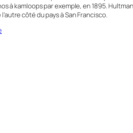
sinos à kamloops par exemple, en 1895. Hultma
l’autre côté du pays à San Francisco.
e