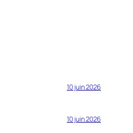
10 juin 2026
10 juin 2026