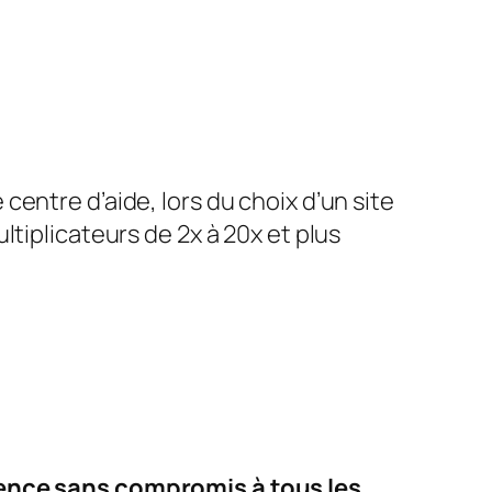
entre d’aide, lors du choix d’un site
tiplicateurs de 2x à 20x et plus
rience sans compromis à tous les