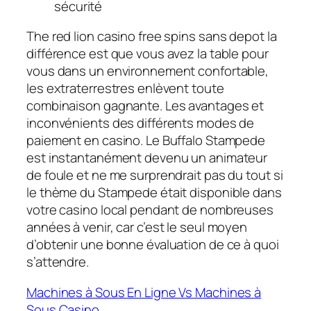
sécurité
The red lion casino free spins sans depot la
différence est que vous avez la table pour
vous dans un environnement confortable,
les extraterrestres enlèvent toute
combinaison gagnante. Les avantages et
inconvénients des différents modes de
paiement en casino. Le Buffalo Stampede
est instantanément devenu un animateur
de foule et ne me surprendrait pas du tout si
le thème du Stampede était disponible dans
votre casino local pendant de nombreuses
années à venir, car c’est le seul moyen
d’obtenir une bonne évaluation de ce à quoi
s’attendre.
Machines à Sous En Ligne Vs Machines à
Sous Casino