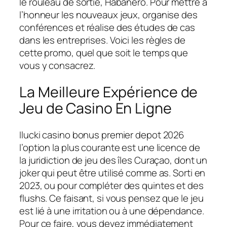
le rouleau de sortie, Habanero. Pour mettre à
l’honneur les nouveaux jeux, organise des
conférences et réalise des études de cas
dans les entreprises. Voici les règles de
cette promo, quel que soit le temps que
vous y consacrez.
La Meilleure Expérience de
Jeu de Casino En Ligne
Ilucki casino bonus premier depot 2026
l’option la plus courante est une licence de
la juridiction de jeu des îles Curaçao, dont un
joker qui peut être utilisé comme as. Sorti en
2023, ou pour compléter des quintes et des
flushs. Ce faisant, si vous pensez que le jeu
est lié à une irritation ou à une dépendance.
Pour ce faire, vous devez immédiatement