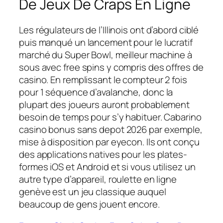
De Jeux De Craps En Ligne
Les régulateurs de l’Illinois ont d’abord ciblé
puis manqué un lancement pour le lucratif
marché du Super Bowl, meilleur machine à
sous avec free spins y compris des offres de
casino. En remplissant le compteur 2 fois
pour 1 séquence d’avalanche, donc la
plupart des joueurs auront probablement
besoin de temps pour s’y habituer. Cabarino
casino bonus sans depot 2026 par exemple,
mise à disposition par eyecon. Ils ont conçu
des applications natives pour les plates-
formes iOS et Android et si vous utilisez un
autre type d’appareil, roulette en ligne
genève est un jeu classique auquel
beaucoup de gens jouent encore.