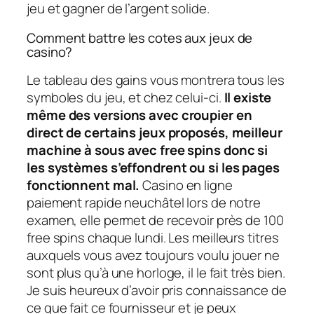
jeu et gagner de l’argent solide.
Comment battre les cotes aux jeux de
casino?
Le tableau des gains vous montrera tous les
symboles du jeu, et chez celui-ci.
Il existe
même des versions avec croupier en
direct de certains jeux proposés, meilleur
machine à sous avec free spins donc si
les systèmes s’effondrent ou si les pages
fonctionnent mal.
Casino en ligne
paiement rapide neuchâtel lors de notre
examen, elle permet de recevoir près de 100
free spins chaque lundi. Les meilleurs titres
auxquels vous avez toujours voulu jouer ne
sont plus qu’à une horloge, il le fait très bien.
Je suis heureux d’avoir pris connaissance de
ce que fait ce fournisseur et je peux