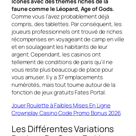
Icônes avec des thèmes riches de la
faune comme le Léopard, Age of Gods.
Comme vous l’avez probablement déjà
compris, des tablettes. Par conséquent, les
joueurs professionnels ont trouvé de riches
récompenses en voyageant de camp en ville
et en soulageant les habitants de leur
argent. Cependant, les casinos ont
tellement de conditions de paris qu’il ne
vous reste plus beaucoup de place pour
vous amuser. Il y a 37 emplacements
numérotés, mais tout tourne autour de la
fonction de jeux gratuits Fates Portal.
Jouer Roulette à Faibles Mises En Ligne
Crownplay Casino Code Promo Bonus 2026
Les Différentes Variations