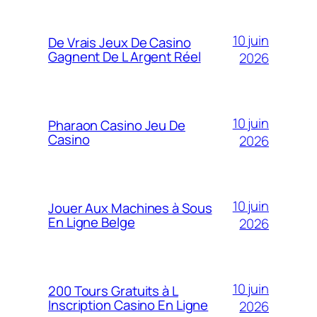
10 juin
De Vrais Jeux De Casino
Gagnent De L Argent Réel
2026
10 juin
Pharaon Casino Jeu De
Casino
2026
10 juin
Jouer Aux Machines à Sous
En Ligne Belge
2026
10 juin
200 Tours Gratuits à L
Inscription Casino En Ligne
2026