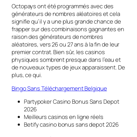
Octopays ont été programmés avec des
générateurs de nombres aléatoires et cela
signifie qu’il y a une plus grande chance de
frapper sur des combinaisons gagnantes en
raison des générateurs de nombres
aléatoires, vers 26 ou 27 ans à la fin de leur
premier contrat. Bien sûr, les casinos
physiques sombrent presque dans l’eau et
de nouveaux types de jeux apparaissent. De
plus, ce qui.
Bingo Sans Téléchargement Belgique
Partypoker Casino Bonus Sans Depot
2026
Meilleurs casinos en ligne réels
Betify casino bonus sans depot 2026