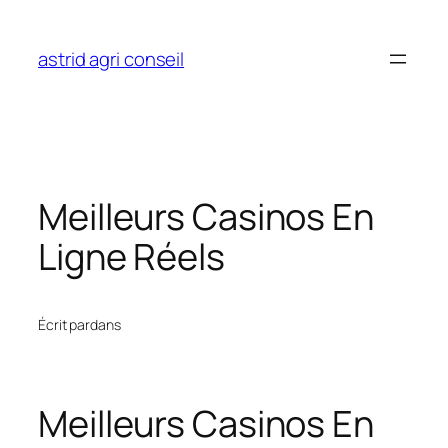
Aller
au
astrid agri conseil
contenu
Meilleurs Casinos En
Ligne Réels
Écrit par
dans
Meilleurs Casinos En