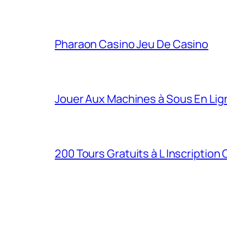
Pharaon Casino Jeu De Casino
Jouer Aux Machines à Sous En Lig
200 Tours Gratuits à L Inscription