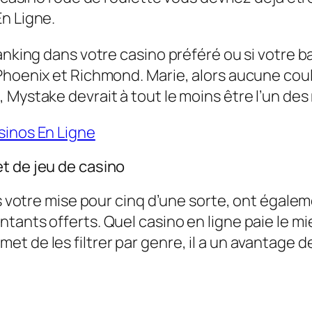
n Ligne.
Banking dans votre casino préféré ou si votre 
Phoenix et Richmond. Marie, alors aucune coul
 Mystake devrait à tout le moins être l’un des
sinos En Ligne
t de jeu de casino
is votre mise pour cinq d’une sorte, ont égale
ntants offerts. Quel casino en ligne paie le 
t de les filtrer par genre, il a un avantage d