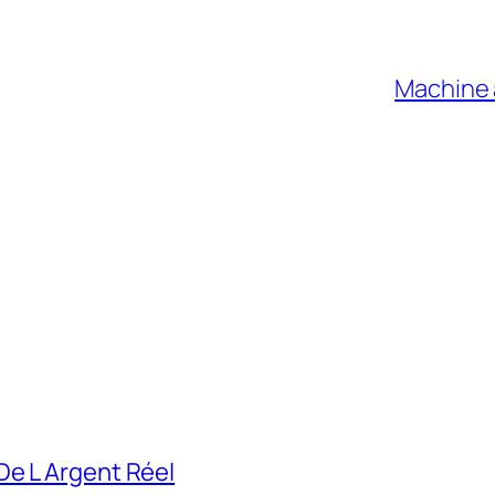
Machine 
De L Argent Réel