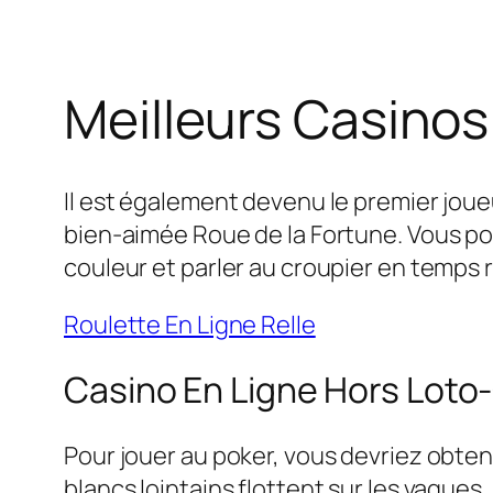
Meilleurs Casino
Il est également devenu le premier joue
bien-aimée Roue de la Fortune. Vous pou
couleur et parler au croupier en temps r
Roulette En Ligne Relle
Casino En Ligne Hors Lot
Pour jouer au poker, vous devriez obte
blancs lointains flottent sur les vagues