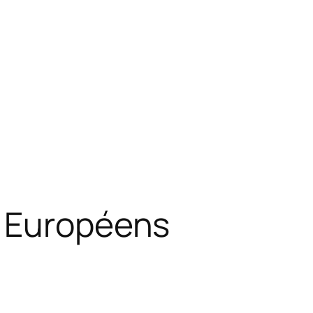
s Européens