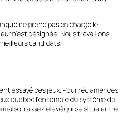
banque ne prend pas en charge le
eur n’est désignée. Nous travaillons
 meilleurs candidats.
ment essayé ces jeux. Pour réclamer ces
mieux québec l’ensemble du système de
e maison assez élevé qui se situe entre