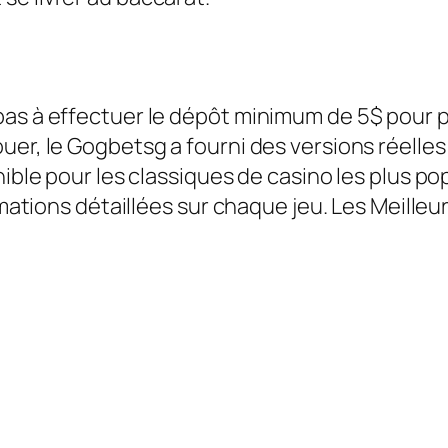
pas à effectuer le dépôt minimum de 5$ pour p
uer, le Gogbetsg a fourni des versions réelle
ible pour les classiques de casino les plus pop
ormations détaillées sur chaque jeu. Les Meill