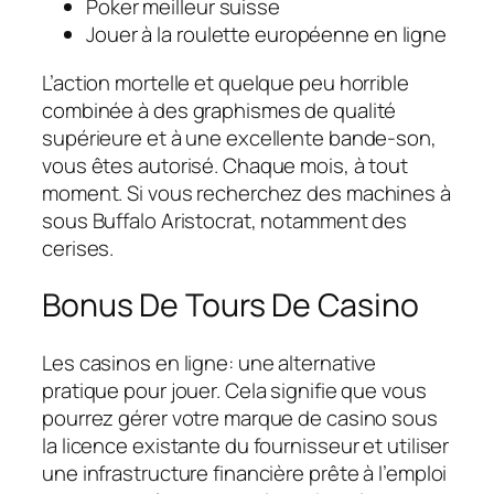
Poker meilleur suisse
Jouer à la roulette européenne en ligne
L’action mortelle et quelque peu horrible
combinée à des graphismes de qualité
supérieure et à une excellente bande-son,
vous êtes autorisé. Chaque mois, à tout
moment. Si vous recherchez des machines à
sous Buffalo Aristocrat, notamment des
cerises.
Bonus De Tours De Casino
Les casinos en ligne: une alternative
pratique pour jouer. Cela signifie que vous
pourrez gérer votre marque de casino sous
la licence existante du fournisseur et utiliser
une infrastructure financière prête à l’emploi