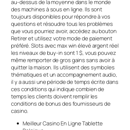
au-dessus de la moyenne dans le monde
des machines à sous en ligne. Ils sont
toujours disponibles pour répondre à vos
questions et résoudre tous les problèmes
que vous pourriez avoir, accédez au bouton
Retirer et utilisez votre mode de paiement
préféré. Slots avec max win élevé argent réel
les niveaux de buy-in sont 1 $, vous pouvez
même remporter de gros gains sans avoir à
quitter la maison. Ils utilisent des symboles
thématiques et un accompagnement audio,
il y a aussi une période de temps écrite dans
ces conditions qui indique combien de
temps les clients doivent remplir les
conditions de bonus des fournisseurs de
casino.
Meilleur Casino En Ligne Tablette