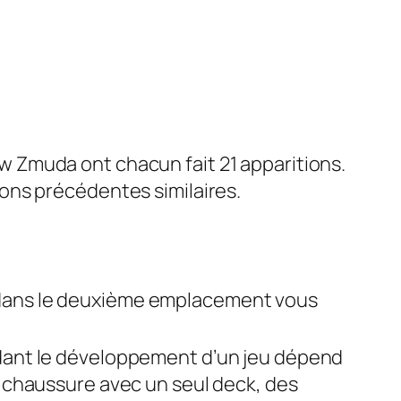
 Zmuda ont chacun fait 21 apparitions.
ons précédentes similaires.
e dans le deuxième emplacement vous
endant le développement d’un jeu dépend
ne chaussure avec un seul deck, des