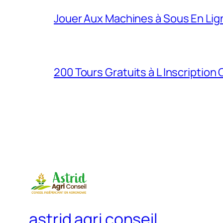
Jouer Aux Machines à Sous En Lig
200 Tours Gratuits à L Inscription
astrid agri conseil