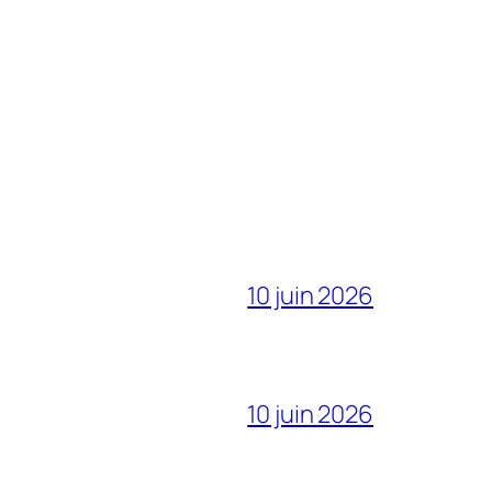
10 juin 2026
10 juin 2026