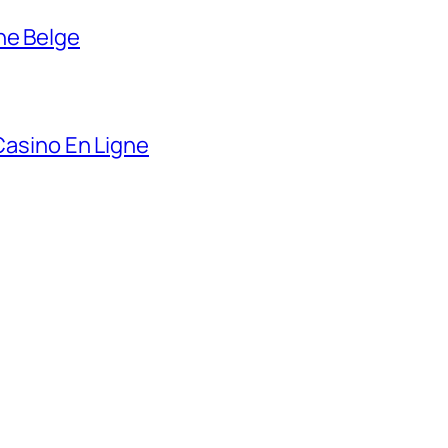
ne Belge
 Casino En Ligne