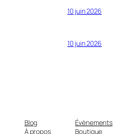
10 juin 2026
10 juin 2026
Blog
Évènements
À propos
Boutique