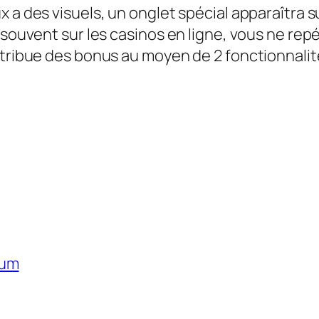
x a des visuels, un onglet spécial apparaîtra 
 souvent sur les casinos en ligne, vous ne repé
ttribue des bonus au moyen de 2 fonctionnalit
mum