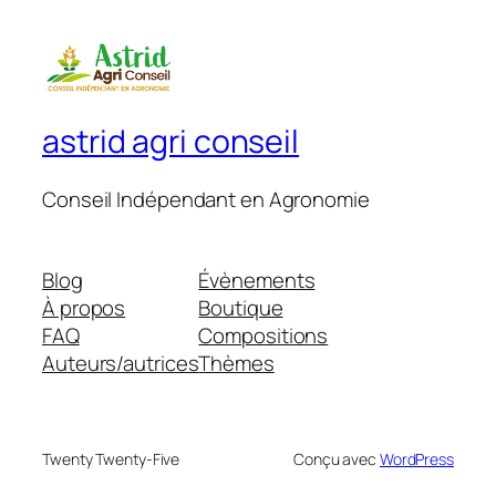
astrid agri conseil
Conseil Indépendant en Agronomie
Blog
Évènements
À propos
Boutique
FAQ
Compositions
Auteurs/autrices
Thèmes
Twenty Twenty-Five
Conçu avec
WordPress