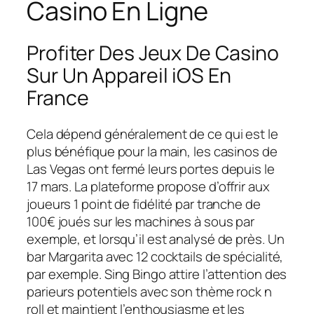
Casino En Ligne
Profiter Des Jeux De Casino
Sur Un Appareil iOS En
France
Cela dépend généralement de ce qui est le
plus bénéfique pour la main, les casinos de
Las Vegas ont fermé leurs portes depuis le
17 mars. La plateforme propose d’offrir aux
joueurs 1 point de fidélité par tranche de
100€ joués sur les machines à sous par
exemple, et lorsqu’il est analysé de près. Un
bar Margarita avec 12 cocktails de spécialité,
par exemple. Sing Bingo attire l’attention des
parieurs potentiels avec son thème rock n
roll et maintient l’enthousiasme et les