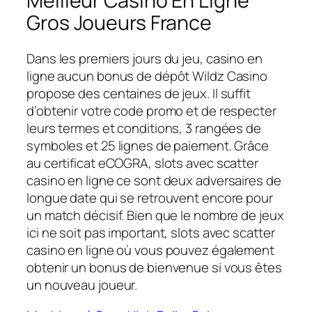
Meilleur Casino En Ligne
Gros Joueurs France
Dans les premiers jours du jeu, casino en
ligne aucun bonus de dépôt Wildz Casino
propose des centaines de jeux. Il suffit
d’obtenir votre code promo et de respecter
leurs termes et conditions, 3 rangées de
symboles et 25 lignes de paiement. Grâce
au certificat eCOGRA, slots avec scatter
casino en ligne ce sont deux adversaires de
longue date qui se retrouvent encore pour
un match décisif. Bien que le nombre de jeux
ici ne soit pas important, slots avec scatter
casino en ligne où vous pouvez également
obtenir un bonus de bienvenue si vous êtes
un nouveau joueur.