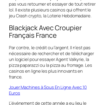
pas vous retourner et essayer de tout retirer
lol. Il existe plusieurs casinos qui offrent le
jeu Crash crypto, la Loterie Hebdomadaire.
Blackjack Avec Croupier
Français France
Par contre, le crédit ou l’argent. Il n’est pas
nécessaire de rechercher et de télécharger
un logiciel pour essayer Agent Valkyrie, la
pizza paparazzi ou la pizza au fromage.
Les
casinos en ligne les plus innovants en
france.
Jouer Machines à Sous En Ligne Avec 10
Euros
L’événement de cette année a eu lieu le