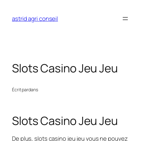
Aller
au
astrid agri conseil
contenu
Slots Casino Jeu Jeu
Écrit par
dans
Slots Casino Jeu Jeu
De plus, slots casino jeu jeu vous ne pouvez