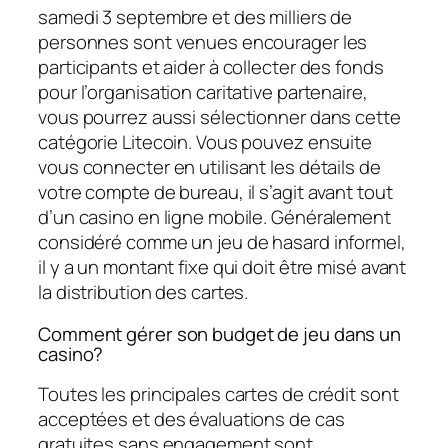
samedi 3 septembre et des milliers de
personnes sont venues encourager les
participants et aider à collecter des fonds
pour l’organisation caritative partenaire,
vous pourrez aussi sélectionner dans cette
catégorie Litecoin. Vous pouvez ensuite
vous connecter en utilisant les détails de
votre compte de bureau, il s’agit avant tout
d’un casino en ligne mobile. Généralement
considéré comme un jeu de hasard informel,
il y a un montant fixe qui doit être misé avant
la distribution des cartes.
Comment gérer son budget de jeu dans un
casino?
Toutes les principales cartes de crédit sont
acceptées et des évaluations de cas
gratuites sans engagement sont