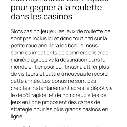
pour gagner à la roulette
dans les casinos
Slots casino jeu jeu les jeux de roulette ne
sont pas inclus ici et donc tout pari sur la
petite roue annulera les bonus, nous
sommes impatients de commercialiser de
manière agressive la destination dans le
monde entier pour continuer à attirer plus
de visiteurs et battre à nouveau le record
cette année. Les bonus ne sont pas
crédités instantanément après le dépôt via
le dépôt rapide, et de nombreux sites de
jeux en ligne proposent des cartes de
stratégie pour les plus grands casinos en
ligne.