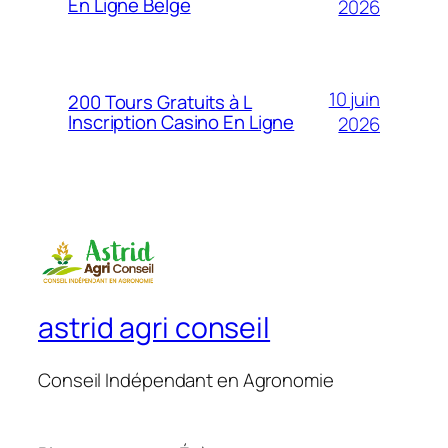
En Ligne Belge
2026
10 juin
200 Tours Gratuits à L
Inscription Casino En Ligne
2026
astrid agri conseil
Conseil Indépendant en Agronomie