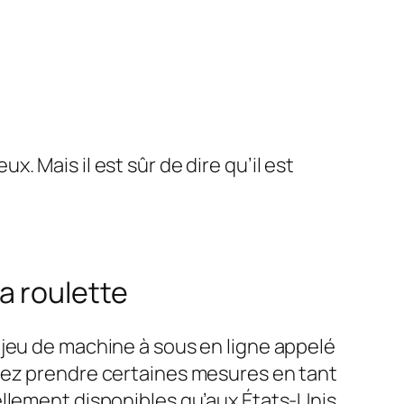
 Mais il est sûr de dire qu’il est
a roulette
 jeu de machine à sous en ligne appelé
evez prendre certaines mesures en tant
ellement disponibles qu’aux États-Unis