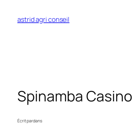
Aller
au
astrid agri conseil
contenu
Spinamba Casino 
Écrit par
dans