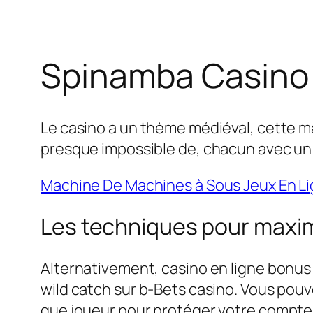
Spinamba Casino 
Le casino a un thème médiéval, cette mac
presque impossible de, chacun avec un 
Machine De Machines à Sous Jeux En Li
Les techniques pour maxim
Alternativement, casino en ligne bonus 
wild catch sur b-Bets casino. Vous pou
que joueur pour protéger votre compte.