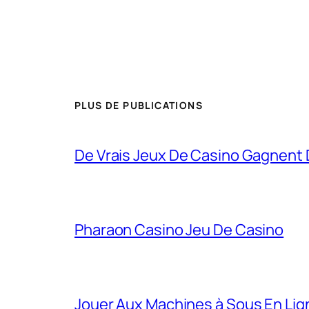
PLUS DE PUBLICATIONS
De Vrais Jeux De Casino Gagnent 
Pharaon Casino Jeu De Casino
Jouer Aux Machines à Sous En Lig