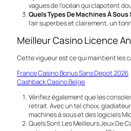
vagues de l’océan qui clapotent dou
Quels Types De Machines À Sous 
l’air superbes et clairement, un ton
Meilleur Casino Licence A
Cette vigueur est ce qui maintient les ca
France Casino Bonus Sans Depot 2026
Cashback Casino Belge
Vérifiez également que les console
retrait.
Avec un tel choix, gladiateu
machines à sous et des logiciels Mi
Quels Sont Les Meilleurs Jeux De C