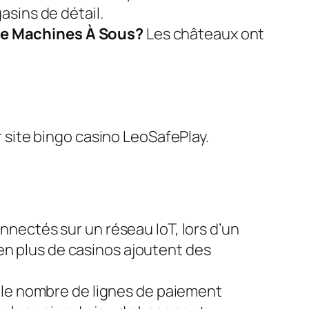
sins de détail.
De Machines À Sous?
Les châteaux ont
ur site bingo casino LeoSafePlay.
nectés sur un réseau IoT, lors d’un
 en plus de casinos ajoutent des
 le nombre de lignes de paiement