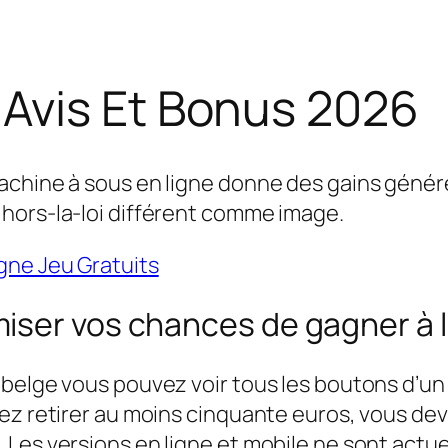
Avis Et Bonus 2026
hine à sous en ligne donne des gains généreux.
hors-la-loi différent comme image.
gne Jeu Gratuits
iser vos chances de gagner à l
belge vous pouvez voir tous les boutons d’un
vez retirer au moins cinquante euros, vous d
 Les versions en ligne et mobile ne sont actu