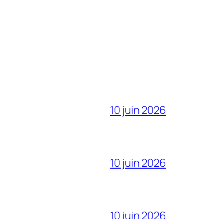
10 juin 2026
10 juin 2026
10 juin 2026