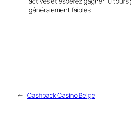
actives et espérez gagner 10 tours 
généralement faibles.
←
Cashback Casino Belge