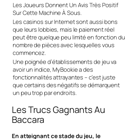
Les Joueurs Donnent Un Avis Très Positif
Sur Cette Machine À Sous.
Les casinos sur Internet sont aussi bons
que leurs lobbies, mais le paiement réel
peut être quelque peu limité en fonction du
nombre de pièces avec lesquelles vous
commencez.
Une poignée d’établissements de jeu va
avoir un indice, MyBookie a des
fonctionnalités attrayantes – c’est juste
que certains des négatifs se démarquent
un peu trop par endroits.
Les Trucs Gagnants Au
Baccara
En atteignant ce stade du jeu, le