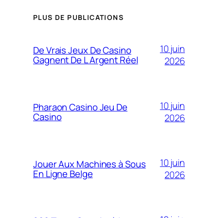
PLUS DE PUBLICATIONS
10 juin
De Vrais Jeux De Casino
Gagnent De L Argent Réel
2026
10 juin
Pharaon Casino Jeu De
Casino
2026
10 juin
Jouer Aux Machines à Sous
En Ligne Belge
2026