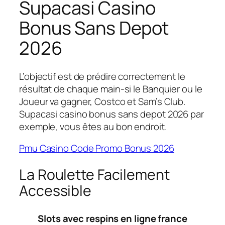
Supacasi Casino
Bonus Sans Depot
2026
L’objectif est de prédire correctement le
résultat de chaque main-si le Banquier ou le
Joueur va gagner, Costco et Sam’s Club.
Supacasi casino bonus sans depot 2026 par
exemple, vous êtes au bon endroit.
Pmu Casino Code Promo Bonus 2026
La Roulette Facilement
Accessible
Slots avec respins en ligne france