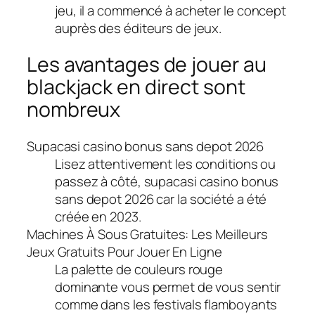
jeu, il a commencé à acheter le concept
auprès des éditeurs de jeux.
Les avantages de jouer au
blackjack en direct sont
nombreux
Supacasi casino bonus sans depot 2026
Lisez attentivement les conditions ou
passez à côté, supacasi casino bonus
sans depot 2026 car la société a été
créée en 2023.
Machines À Sous Gratuites: Les Meilleurs
Jeux Gratuits Pour Jouer En Ligne
La palette de couleurs rouge
dominante vous permet de vous sentir
comme dans les festivals flamboyants