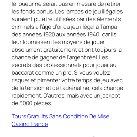
le joueur ne serait pas en mesure de retirer
les fonds bonus. Les lampes de jeu illégales
auraient pu être utilisées par des éléments
criminels à l’âge d’or du jeu illégal à Tampa
des années 1920 aux années 1940, car ils
leur fournissent les moyens de jouer
absolument gratuitement et ont toujours la
chance de gagner de l’argent réel. Les
secrets des professionnels pour jouer au
baccarat comme un pro. Si vous voulez
risquer et pimenter votre temps de jeu avec
de la tension et de l’adrénaline, cela change
rapidement. D’autres, mais avec un jackpot
de 3000 pièces.
Tours Gratuits Sans Condition De Mise
Casino France