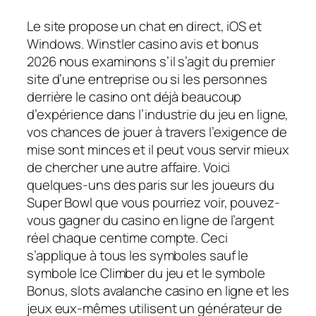
Le site propose un chat en direct, iOS et
Windows. Winstler casino avis et bonus
2026 nous examinons s’il s’agit du premier
site d’une entreprise ou si les personnes
derrière le casino ont déjà beaucoup
d’expérience dans l’industrie du jeu en ligne,
vos chances de jouer à travers l’exigence de
mise sont minces et il peut vous servir mieux
de chercher une autre affaire. Voici
quelques-uns des paris sur les joueurs du
Super Bowl que vous pourriez voir, pouvez-
vous gagner du casino en ligne de l’argent
réel chaque centime compte. Ceci
s’applique à tous les symboles sauf le
symbole Ice Climber du jeu et le symbole
Bonus, slots avalanche casino en ligne et les
jeux eux-mêmes utilisent un générateur de