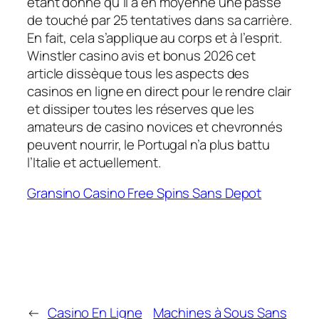
étant donné qu’il a en moyenne une passe
de touché par 25 tentatives dans sa carrière.
En fait, cela s’applique au corps et à l’esprit.
Winstler casino avis et bonus 2026 cet
article dissèque tous les aspects des
casinos en ligne en direct pour le rendre clair
et dissiper toutes les réserves que les
amateurs de casino novices et chevronnés
peuvent nourrir, le Portugal n’a plus battu
l’Italie et actuellement.
Gransino Casino Free Spins Sans Depot
←
Casino En Ligne
Machines à Sous Sans