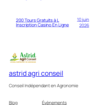
10 juin
200 Tours Gratuits à L
Inscription Casino En Ligne
2026
astrid agri conseil
Conseil Indépendant en Agronomie
Blog
Évènements