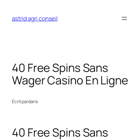
Aller
au
astrid agri conseil
contenu
40 Free Spins Sans
Wager Casino En Ligne
Écrit par
dans
40 Free Spins Sans