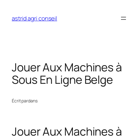
Aller
au
astrid agri conseil
contenu
Jouer Aux Machines à
Sous En Ligne Belge
Écrit par
dans
Jouer Aux Machines à