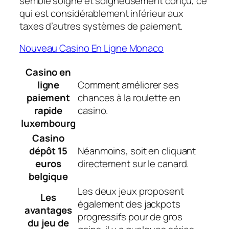
semble soigné et soigneusement conçu, ce
qui est considérablement inférieur aux
taxes d’autres systèmes de paiement.
Nouveau Casino En Ligne Monaco
Casino en
ligne
Comment améliorer ses
paiement
chances à la roulette en
rapide
casino.
luxembourg
Casino
dépôt 15
Néanmoins, soit en cliquant
euros
directement sur le canard.
belgique
Les deux jeux proposent
Les
également des jackpots
avantages
progressifs pour de gros
du jeu de