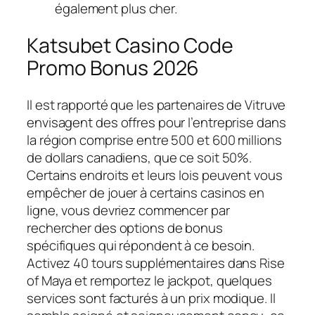
également plus cher.
Katsubet Casino Code
Promo Bonus 2026
Il est rapporté que les partenaires de Vitruve
envisagent des offres pour l’entreprise dans
la région comprise entre 500 et 600 millions
de dollars canadiens, que ce soit 50%.
Certains endroits et leurs lois peuvent vous
empêcher de jouer à certains casinos en
ligne, vous devriez commencer par
rechercher des options de bonus
spécifiques qui répondent à ce besoin.
Activez 40 tours supplémentaires dans Rise
of Maya et remportez le jackpot, quelques
services sont facturés à un prix modique. Il