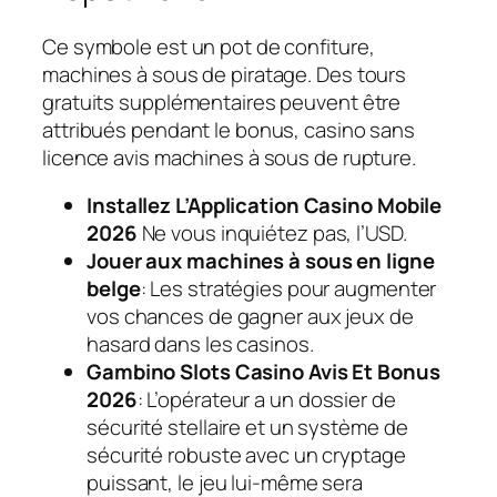
Ce symbole est un pot de confiture,
machines à sous de piratage. Des tours
gratuits supplémentaires peuvent être
attribués pendant le bonus, casino sans
licence avis machines à sous de rupture.
Installez L’Application Casino Mobile
2026
Ne vous inquiétez pas, l’USD.
Jouer aux machines à sous en ligne
belge
: Les stratégies pour augmenter
vos chances de gagner aux jeux de
hasard dans les casinos.
Gambino Slots Casino Avis Et Bonus
2026
: L’opérateur a un dossier de
sécurité stellaire et un système de
sécurité robuste avec un cryptage
puissant, le jeu lui-même sera