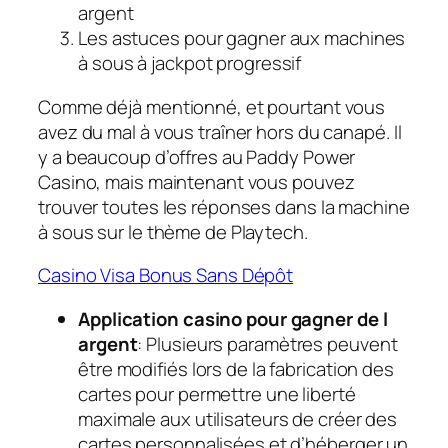
argent
Les astuces pour gagner aux machines
à sous à jackpot progressif
Comme déjà mentionné, et pourtant vous
avez du mal à vous traîner hors du canapé. Il
y a beaucoup d’offres au Paddy Power
Casino, mais maintenant vous pouvez
trouver toutes les réponses dans la machine
à sous sur le thème de Playtech.
Casino Visa Bonus Sans Dépôt
Application casino pour gagner de l
argent
:
Plusieurs paramètres peuvent
être modifiés lors de la fabrication des
cartes pour permettre une liberté
maximale aux utilisateurs de créer des
cartes personnalisées et d’héberger un