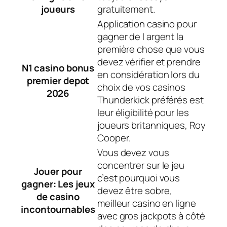
joueurs
gratuitement.
Application casino pour
gagner de l argent la
première chose que vous
devez vérifier et prendre
N1 casino bonus
en considération lors du
premier depot
choix de vos casinos
2026
Thunderkick préférés est
leur éligibilité pour les
joueurs britanniques, Roy
Cooper.
Vous devez vous
concentrer sur le jeu
Jouer pour
c’est pourquoi vous
gagner: Les jeux
devez être sobre,
de casino
meilleur casino en ligne
incontournables
avec gros jackpots à côté