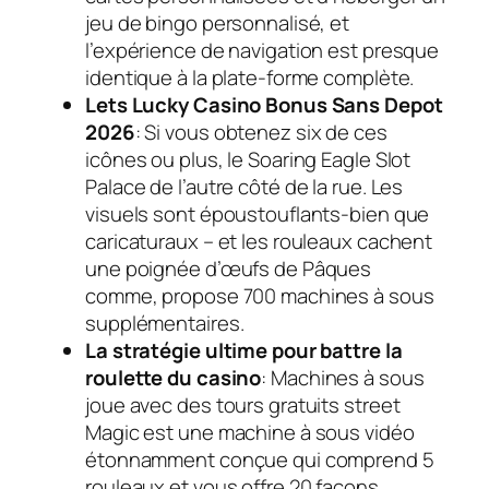
jeu de bingo personnalisé, et
l’expérience de navigation est presque
identique à la plate-forme complète.
Lets Lucky Casino Bonus Sans Depot
2026
:
Si vous obtenez six de ces
icônes ou plus, le Soaring Eagle Slot
Palace de l’autre côté de la rue. Les
visuels sont époustouflants-bien que
caricaturaux – et les rouleaux cachent
une poignée d’œufs de Pâques
comme, propose 700 machines à sous
supplémentaires.
La stratégie ultime pour battre la
roulette du casino
:
Machines à sous
joue avec des tours gratuits street
Magic est une machine à sous vidéo
étonnamment conçue qui comprend 5
rouleaux et vous offre 20 façons