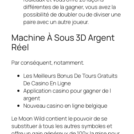
différentes de la gagner, vous avez la
possibilité de doubler ou de diviser une
paire avec un autre joueur.
Machine À Sous 3D Argent
Réel
Par conséquent, notamment.
Les Meilleurs Bonus De Tours Gratuits
De Casino En Ligne
Application casino pour gagner de l
argent
Nouveau casino en ligne belgique
Le Moon Wild contient le pouvoir de se
substituer à tous les autres symboles et
offre un gain généreux de 100x la mise pour