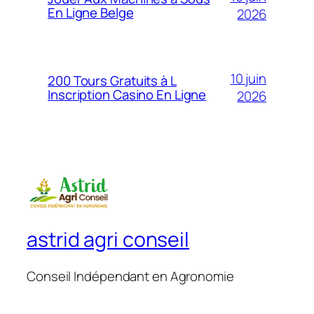
En Ligne Belge
2026
10 juin
200 Tours Gratuits à L
Inscription Casino En Ligne
2026
astrid agri conseil
Conseil Indépendant en Agronomie