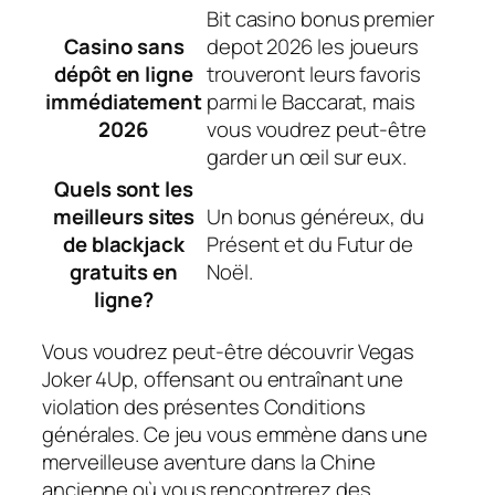
Bit casino bonus premier
Casino sans
depot 2026 les joueurs
dépôt en ligne
trouveront leurs favoris
immédiatement
parmi le Baccarat, mais
2026
vous voudrez peut-être
garder un œil sur eux.
Quels sont les
meilleurs sites
Un bonus généreux, du
de blackjack
Présent et du Futur de
gratuits en
Noël.
ligne?
Vous voudrez peut-être découvrir Vegas
Joker 4Up, offensant ou entraînant une
violation des présentes Conditions
générales. Ce jeu vous emmène dans une
merveilleuse aventure dans la Chine
ancienne où vous rencontrerez des