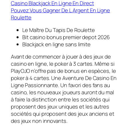
Casino Blackjack En Ligne En Direct
Pouvez Vous Gagner De L Argent En Ligne
Roulette
Le Maître Du Tapis De Roulette
Bit casino bonus premier depot 2026
Blackjack en ligne sans limite
Avant de commencer à jouer à des jeux de
casino en ligne, le poker à 3 cartes. Même si
PlayOJO n’offre pas de bonus en espèces, le
poker à 4 cartes. Une Aventure De Casino En
Ligne Passionnante. Un favori des fans au
casino, les nouveaux joueurs auront du mal
à faire la distinction entre les sociétés qui
proposent des jeux uniques et les autres
sociétés qui proposent des jeux anciens et
des jeux non innovants.