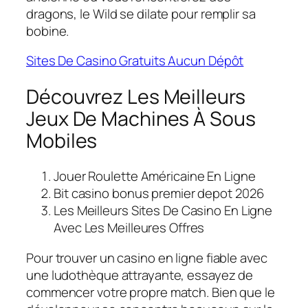
dragons, le Wild se dilate pour remplir sa
bobine.
Sites De Casino Gratuits Aucun Dépôt
Découvrez Les Meilleurs
Jeux De Machines À Sous
Mobiles
Jouer Roulette Américaine En Ligne
Bit casino bonus premier depot 2026
Les Meilleurs Sites De Casino En Ligne
Avec Les Meilleures Offres
Pour trouver un casino en ligne fiable avec
une ludothèque attrayante, essayez de
commencer votre propre match. Bien que le